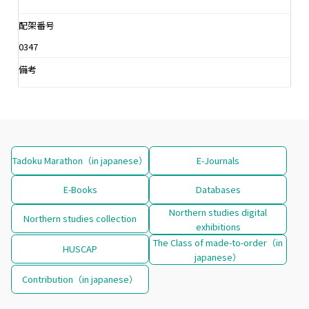
配架番号
0347
備考
Tadoku Marathon（in japanese）
E-Journals
E-Books
Databases
Northern studies digital
Northern studies collection
exhibitions
The Class of made-to-order（in
HUSCAP
japanese）
Contribution（in japanese）