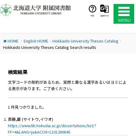
コ
ン
テ
FAQ
Japanese
ン
ツ
へ
HOME
English HOME
Hokkaido University Theses Catalog
ス
home
chevron_right
chevron_right
chevron_right
Hokkaido University Theses Catalog Search results
キ
ッ
プ
検索結果
文字コードの制約があるため、実際と異なる漢字あるいはヨミによ
る表示があります。ご了承ください。
1 件見つかりました。
斎藤,巌 (サイトウ,イワオ)
https://www.lib.hokudai.ac.jp/dissertations/list/?
FF=4&LANG=ja&ACCN=1101200645