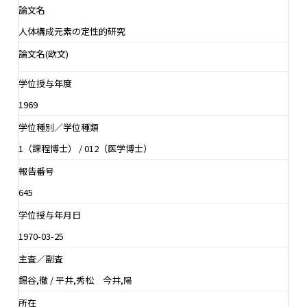
論文名
人体構成元素の定性的研究
論文名(欧文)
学位授与年度
1969
学位種別／学位種類
1（課程博士） / 012（医学博士）
報告番号
645
学位授与年月日
1970-03-25
主査／副査
錫谷,徹 / 平井,秀松 今井,陽
所在