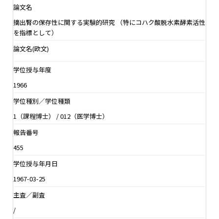
論文名
摘出腎の保存性に関する実験的研究 （特にコハク酸脱水素酵素活性
を指標として）
論文名(欧文)
学位授与年度
1966
学位種別／学位種類
1（課程博士） / 012（医学博士）
報告番号
455
学位授与年月日
1967-03-25
主査／副査
/