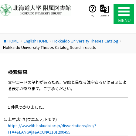
コ
ン
テ
FAQ
Japanese
ン
ツ
へ
HOME
English HOME
Hokkaido University Theses Catalog
ス
home
chevron_right
chevron_right
chevron_right
Hokkaido University Theses Catalog Search results
キ
ッ
プ
検索結果
文字コードの制約があるため、実際と異なる漢字あるいはヨミによ
る表示があります。ご了承ください。
1 件見つかりました。
上村,友也 (ウエムラ,トモヤ)
https://www.lib.hokudai.ac.jp/dissertations/list/?
FF=4&LANG=ja&ACCN=1101200455