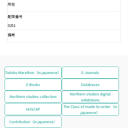
所在
配架番号
0251
備考
Tadoku Marathon（in japanese）
E-Journals
E-Books
Databases
Northern studies digital
Northern studies collection
exhibitions
The Class of made-to-order（in
HUSCAP
japanese）
Contribution（in japanese）