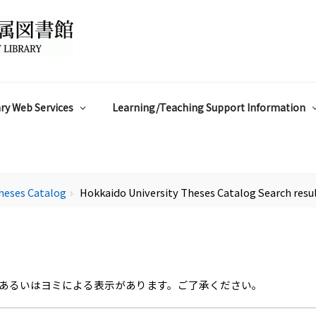
ry Web Services
Learning/Teaching Support Information
heses Catalog
Hokkaido University Theses Catalog Search resu
chevron_right
あるいはヨミによる表示があります。ご了承ください。