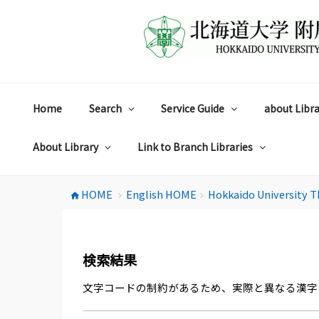
コ
ン
テ
ン
ツ
へ
ス
Home
Search
Service Guide
about Libra
キ
ッ
プ
About Library
Link to Branch Libraries
HOME
English HOME
Hokkaido University T
home
chevron_right
chevron_right
検索結果
文字コードの制約があるため、実際と異なる漢字