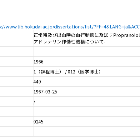
s://www.lib.hokudai.ac.jp/dissertations/list/?FF=4&LANG=ja&A
正常時及び出血時の血行動態に及ぼすPropranolol
アドレナリン作働性機構について-
1966
1（課程博士） / 012（医学博士）
449
1967-03-25
/
0245