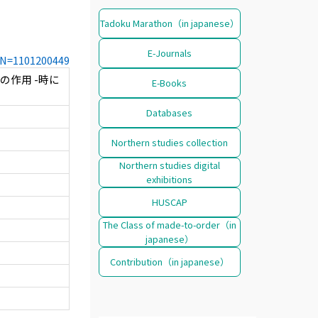
Tadoku Marathon（in japanese）
E-Journals
CCN=1101200449
の作用 -時に
E-Books
Databases
Northern studies collection
Northern studies digital
exhibitions
HUSCAP
The Class of made-to-order（in
japanese）
Contribution（in japanese）