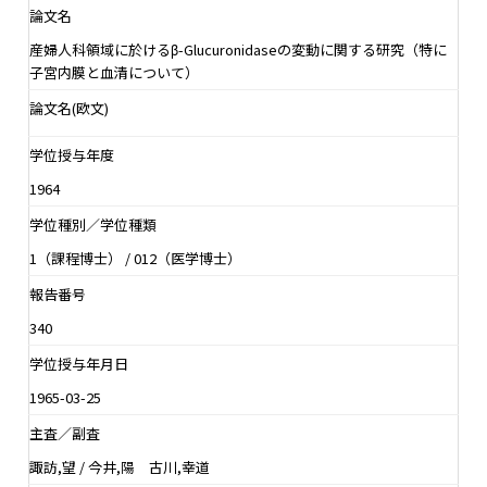
論文名
産婦人科領域に於けるβ-Glucuronidaseの変動に関する研究（特に
子宮内膜と血清について）
論文名(欧文)
学位授与年度
1964
学位種別／学位種類
1（課程博士） / 012（医学博士）
報告番号
340
学位授与年月日
1965-03-25
主査／副査
諏訪,望 / 今井,陽 古川,幸道