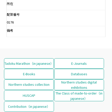
所在
配架番号
0176
備考
Tadoku Marathon（in japanese）
E-Journals
E-Books
Databases
Northern studies digital
Northern studies collection
exhibitions
The Class of made-to-order（in
HUSCAP
japanese）
Contribution（in japanese）