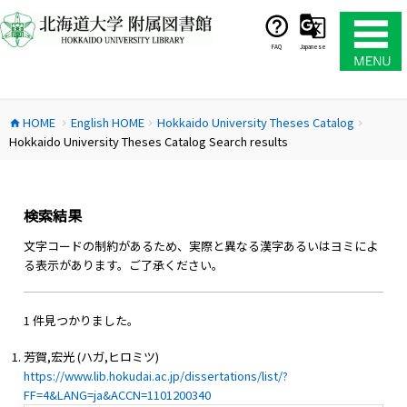
コ
ン
テ
FAQ
Japanese
ン
ツ
へ
HOME
English HOME
Hokkaido University Theses Catalog
ス
home
chevron_right
chevron_right
chevron_right
Hokkaido University Theses Catalog Search results
キ
ッ
プ
検索結果
文字コードの制約があるため、実際と異なる漢字あるいはヨミによ
る表示があります。ご了承ください。
1 件見つかりました。
芳賀,宏光 (ハガ,ヒロミツ)
https://www.lib.hokudai.ac.jp/dissertations/list/?
FF=4&LANG=ja&ACCN=1101200340