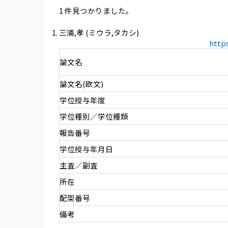
1 件見つかりました。
三浦,孝 (ミウラ,タカシ)
http
論文名
論文名(欧文)
学位授与年度
学位種別／学位種類
報告番号
学位授与年月日
主査／副査
所在
配架番号
備考