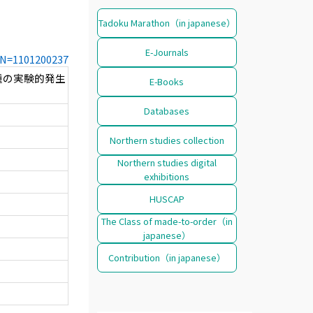
Tadoku Marathon（in japanese）
E-Journals
CCN=1101200237
腫の実験的発生
E-Books
Databases
Northern studies collection
Northern studies digital
exhibitions
HUSCAP
The Class of made-to-order（in
japanese）
Contribution（in japanese）