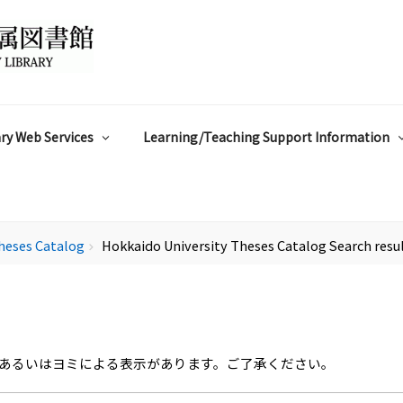
ry Web Services
Learning/Teaching Support Information
heses Catalog
Hokkaido University Theses Catalog Search resu
chevron_right
あるいはヨミによる表示があります。ご了承ください。