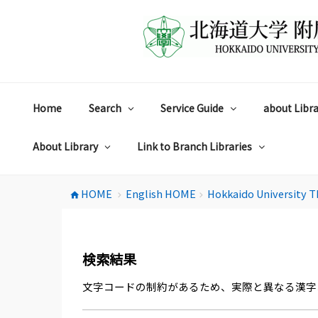
コ
ン
テ
ン
ツ
へ
ス
Home
Search
Service Guide
about Libra
キ
ッ
プ
About Library
Link to Branch Libraries
HOME
English HOME
Hokkaido University T
home
chevron_right
chevron_right
検索結果
文字コードの制約があるため、実際と異なる漢字