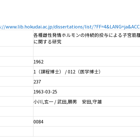
s://www.lib.hokudai.ac.jp/dissertations/list/?FF=4&LANG=ja&A
各種雌性発情ホルモンの持続的投与による子宮筋
に関する研究
1962
1（課程博士） / 012（医学博士）
237
1963-03-25
小川,玄一 / 武田,勝男 安田,守雄
0084