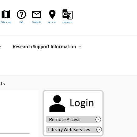
Site map
FAQ
Contacts
Access
Japanese
Research Support Information
lts
Remote Access
?
Library Web Services
?