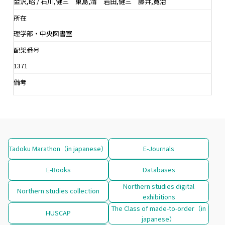
金沢,昭 / 石川,健三 東島,清 岩田,健三 藤井,寛治
所在
理学部・中央図書室
配架番号
1371
備考
Tadoku Marathon（in japanese）
E-Journals
E-Books
Databases
Northern studies digital
Northern studies collection
exhibitions
The Class of made-to-order（in
HUSCAP
japanese）