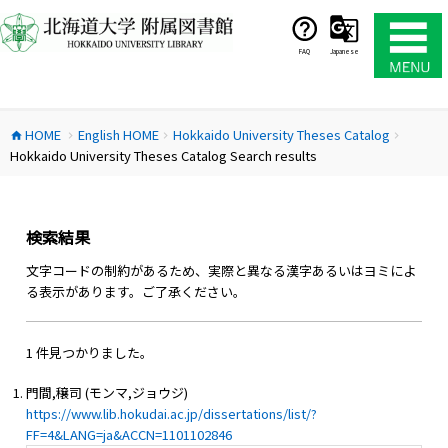
コ
ン
テ
FAQ
Japanese
ン
ツ
へ
HOME
English HOME
Hokkaido University Theses Catalog
ス
home
chevron_right
chevron_right
chevron_right
Hokkaido University Theses Catalog Search results
キ
ッ
プ
検索結果
文字コードの制約があるため、実際と異なる漢字あるいはヨミによ
る表示があります。ご了承ください。
1 件見つかりました。
門間,穣司 (モンマ,ジョウジ)
https://www.lib.hokudai.ac.jp/dissertations/list/?
FF=4&LANG=ja&ACCN=1101102846