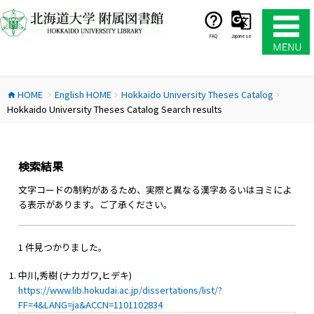
コ
ン
テ
FAQ
Japanese
ン
ツ
へ
HOME
English HOME
Hokkaido University Theses Catalog
ス
home
chevron_right
chevron_right
chevron_right
Hokkaido University Theses Catalog Search results
キ
ッ
プ
検索結果
文字コードの制約があるため、実際と異なる漢字あるいはヨミによ
る表示があります。ご了承ください。
1 件見つかりました。
中川,秀樹 (ナカガワ,ヒデキ)
https://www.lib.hokudai.ac.jp/dissertations/list/?
FF=4&LANG=ja&ACCN=1101102834