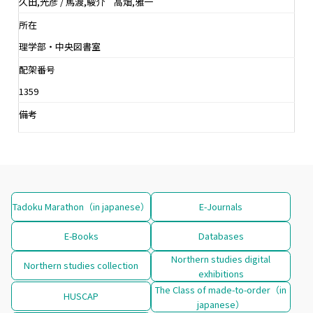
久田,光彦 / 馬渡,駿介 高畑,雅一
所在
理学部・中央図書室
配架番号
1359
備考
Tadoku Marathon（in japanese）
E-Journals
E-Books
Databases
Northern studies digital
Northern studies collection
exhibitions
The Class of made-to-order（in
HUSCAP
japanese）