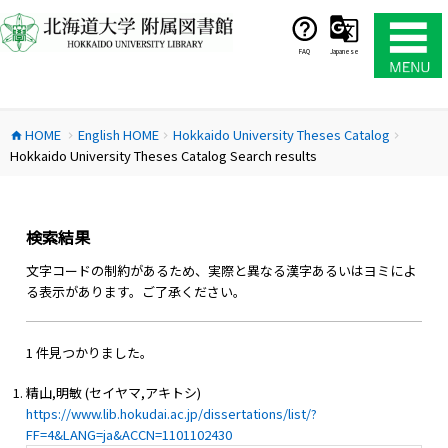
コ
ン
テ
FAQ
Japanese
ン
ツ
へ
HOME
English HOME
Hokkaido University Theses Catalog
ス
home
chevron_right
chevron_right
chevron_right
Hokkaido University Theses Catalog Search results
キ
ッ
プ
検索結果
文字コードの制約があるため、実際と異なる漢字あるいはヨミによ
る表示があります。ご了承ください。
1 件見つかりました。
精山,明敏 (セイヤマ,アキトシ)
https://www.lib.hokudai.ac.jp/dissertations/list/?
FF=4&LANG=ja&ACCN=1101102430