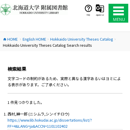
コ
ン
テ
FAQ
Japanese
ン
ツ
へ
HOME
English HOME
Hokkaido University Theses Catalog
ス
home
chevron_right
chevron_right
chevron_right
Hokkaido University Theses Catalog Search results
キ
ッ
プ
検索結果
文字コードの制約があるため、実際と異なる漢字あるいはヨミによ
る表示があります。ご了承ください。
1 件見つかりました。
西村,紳一郎 (ニシムラ,シンイチロウ)
https://www.lib.hokudai.ac.jp/dissertations/list/?
FF=4&LANG=ja&ACCN=1101102402