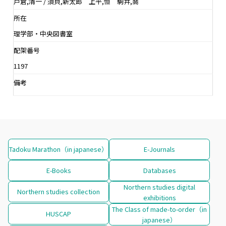
戸倉,清一 / 須貝,新太郎 上平,恒 駒井,喬
所在
理学部・中央図書室
配架番号
1197
備考
Tadoku Marathon（in japanese）
E-Journals
E-Books
Databases
Northern studies digital
Northern studies collection
exhibitions
The Class of made-to-order（in
HUSCAP
japanese）