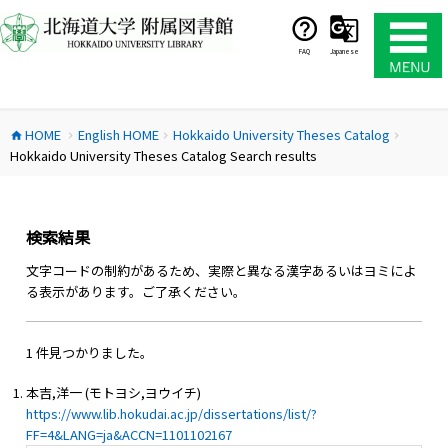
コ
ン
テ
FAQ
Japanese
ン
ツ
へ
HOME
English HOME
Hokkaido University Theses Catalog
ス
home
chevron_right
chevron_right
chevron_right
Hokkaido University Theses Catalog Search results
キ
ッ
プ
検索結果
文字コードの制約があるため、実際と異なる漢字あるいはヨミによ
る表示があります。ご了承ください。
1 件見つかりました。
本吉,洋一 (モトヨシ,ヨウイチ)
https://www.lib.hokudai.ac.jp/dissertations/list/?
FF=4&LANG=ja&ACCN=1101102167