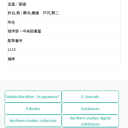
主査／副査
針谷,宥 / 勝井,義雄 戸苅,賢二
所在
理学部・中央図書室
配架番号
1115
備考
Tadoku Marathon（in japanese）
E-Journals
E-Books
Databases
Northern studies digital
Northern studies collection
exhibitions