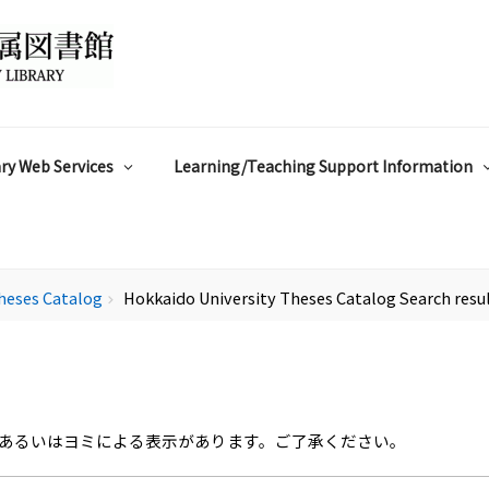
ry Web Services
Learning/Teaching Support Information
heses Catalog
Hokkaido University Theses Catalog Search resu
chevron_right
あるいはヨミによる表示があります。ご了承ください。