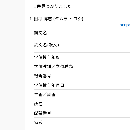
1 件見つかりました。
田村,博志 (タムラ,ヒロシ)
http
論文名
論文名(欧文)
学位授与年度
学位種別／学位種類
報告番号
学位授与年月日
主査／副査
所在
配架番号
備考