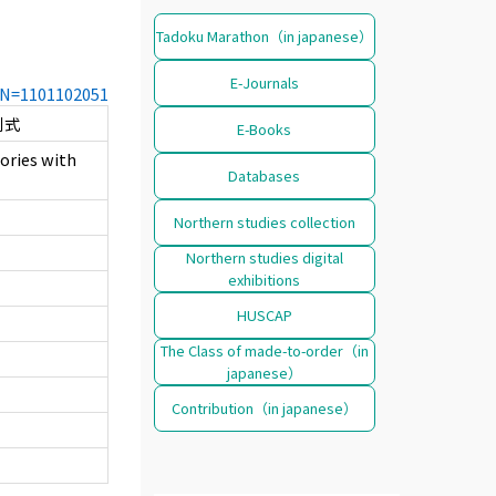
Tadoku Marathon（in japanese）
E-Journals
CCN=1101102051
列式
E-Books
ories with
Databases
Northern studies collection
Northern studies digital
exhibitions
HUSCAP
The Class of made-to-order（in
japanese）
Contribution（in japanese）