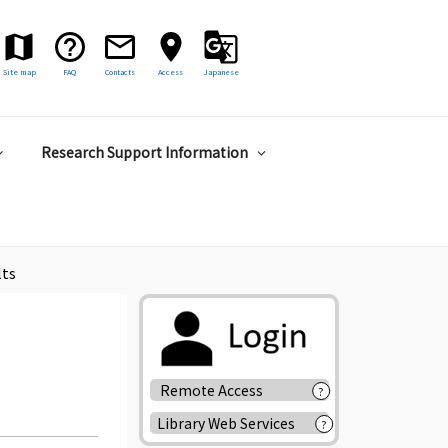
Site map
FAQ
Contacts
Access
Japanese
Research Support Information
lts
Remote Access
?
Library Web Services
?