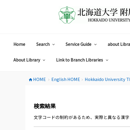
コ
ン
テ
ン
ツ
へ
ス
Home
Search
Service Guide
about Libra
キ
ッ
プ
About Library
Link to Branch Libraries
HOME
English HOME
Hokkaido University T
home
chevron_right
chevron_right
検索結果
文字コードの制約があるため、実際と異なる漢字