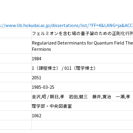
s://www.lib.hokudai.ac.jp/dissertations/list/?FF=4&LANG=ja&A
フェルミオンを含む場の量子論のための正則化行
Regularized Determinants for Quantum Field The
Fermions
1984
1（課程博士） / 011（理学博士）
2051
1985-03-25
金沢,昭 / 朝日,孝 岩田,健三 藤井,寛治 一瀬,孝
理学部・中央図書室
1062