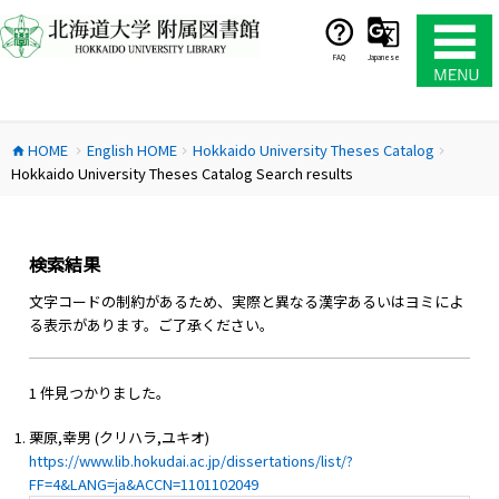
コ
ン
テ
FAQ
Japanese
ン
ツ
へ
HOME
English HOME
Hokkaido University Theses Catalog
ス
home
chevron_right
chevron_right
chevron_right
Hokkaido University Theses Catalog Search results
キ
ッ
プ
検索結果
文字コードの制約があるため、実際と異なる漢字あるいはヨミによ
る表示があります。ご了承ください。
1 件見つかりました。
栗原,幸男 (クリハラ,ユキオ)
https://www.lib.hokudai.ac.jp/dissertations/list/?
FF=4&LANG=ja&ACCN=1101102049