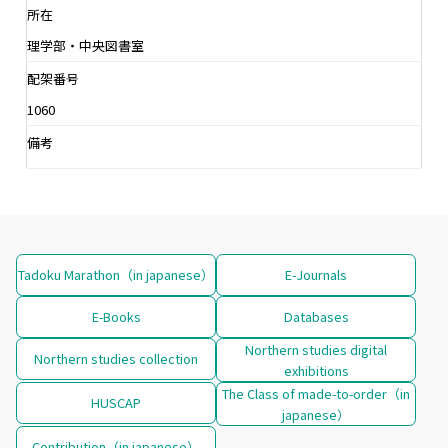
所在
理学部・中央図書室
配架番号
1060
備考
Tadoku Marathon（in japanese）
E-Journals
E-Books
Databases
Northern studies digital
Northern studies collection
exhibitions
The Class of made-to-order（in
HUSCAP
japanese）
Contribution（in japanese）