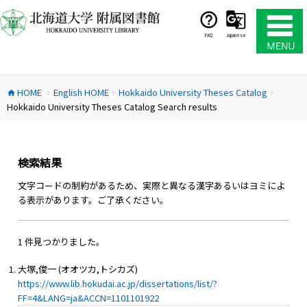
コ
ン
テ
FAQ
Japanese
ン
ツ
へ
HOME
English HOME
Hokkaido University Theses Catalog
ス
home
chevron_right
chevron_right
chevron_right
Hokkaido University Theses Catalog Search results
キ
ッ
プ
検索結果
文字コードの制約があるため、実際と異なる漢字あるいはヨミによ
る表示があります。ご了承ください。
1 件見つかりました。
大塚,俊一 (オオツカ,トシカズ)
https://www.lib.hokudai.ac.jp/dissertations/list/?
FF=4&LANG=ja&ACCN=1101101922