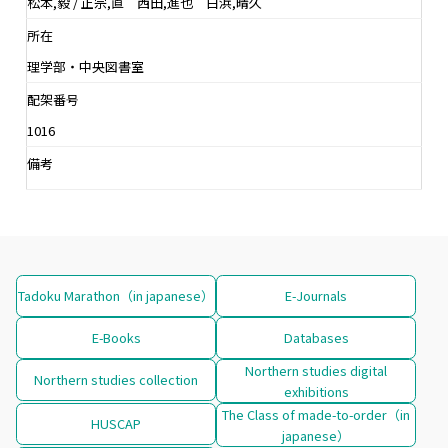
松本,毅 / 正宗,直 西田,進也 白浜,晴久
所在
理学部・中央図書室
配架番号
1016
備考
Tadoku Marathon（in japanese）
E-Journals
E-Books
Databases
Northern studies digital
Northern studies collection
exhibitions
The Class of made-to-order（in
HUSCAP
japanese）