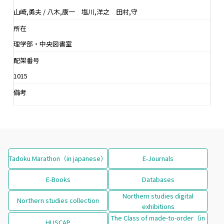
山崎,勇夫 / 八木,康一 塩川,洋之 田村,守
所在
理学部・中央図書室
配架番号
1015
備考
Tadoku Marathon（in japanese）
E-Journals
E-Books
Databases
Northern studies digital
Northern studies collection
exhibitions
The Class of made-to-order（in
HUSCAP