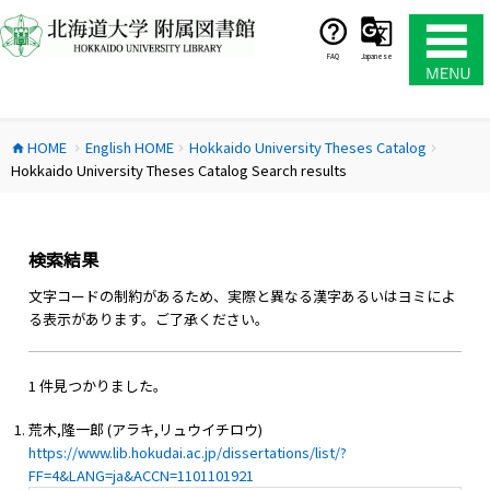
コ
ン
テ
FAQ
Japanese
ン
ツ
へ
HOME
English HOME
Hokkaido University Theses Catalog
ス
home
chevron_right
chevron_right
chevron_right
Hokkaido University Theses Catalog Search results
キ
ッ
プ
検索結果
文字コードの制約があるため、実際と異なる漢字あるいはヨミによ
る表示があります。ご了承ください。
1 件見つかりました。
荒木,隆一郎 (アラキ,リュウイチロウ)
https://www.lib.hokudai.ac.jp/dissertations/list/?
FF=4&LANG=ja&ACCN=1101101921