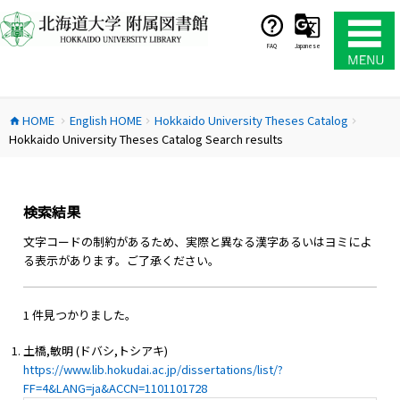
コ
ン
テ
FAQ
Japanese
ン
ツ
へ
HOME
English HOME
Hokkaido University Theses Catalog
ス
home
chevron_right
chevron_right
chevron_right
Hokkaido University Theses Catalog Search results
キ
ッ
プ
検索結果
文字コードの制約があるため、実際と異なる漢字あるいはヨミによ
る表示があります。ご了承ください。
1 件見つかりました。
土橋,敏明 (ドバシ,トシアキ)
https://www.lib.hokudai.ac.jp/dissertations/list/?
FF=4&LANG=ja&ACCN=1101101728