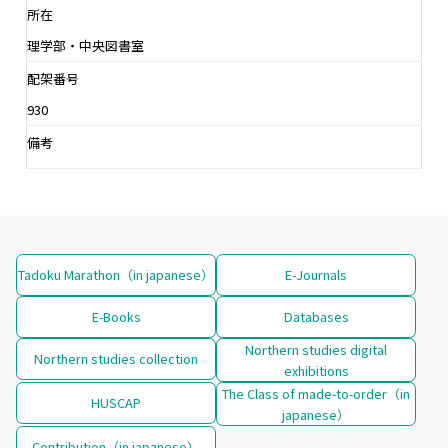
所在
理学部・中央図書室
配架番号
930
備考
Tadoku Marathon（in japanese）
E-Journals
E-Books
Databases
Northern studies digital
Northern studies collection
exhibitions
The Class of made-to-order（in
HUSCAP
japanese）
Contribution（in japanese）