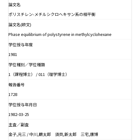
論文名
ポリスチレン-メチルシクロヘキサン系の相平衡
論文名(欧文)
Phase equilibrium of polystyrene in methylcyclohexane
学位授与年度
1981
学位種別／学位種類
1（課程博士） / 011（理学博士）
報告番号
1728
学位授与年月日
1982-03-25
主査／副査
金子,元三 / 中川,鶴太郎 須貝,新太郎 三宅,康博