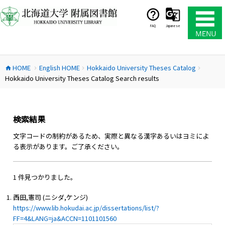
コ
ン
テ
FAQ
Japanese
ン
ツ
へ
HOME
English HOME
Hokkaido University Theses Catalog
ス
home
chevron_right
chevron_right
chevron_right
Hokkaido University Theses Catalog Search results
キ
ッ
プ
検索結果
文字コードの制約があるため、実際と異なる漢字あるいはヨミによ
る表示があります。ご了承ください。
1 件見つかりました。
西田,憲司 (ニシダ,ケンジ)
https://www.lib.hokudai.ac.jp/dissertations/list/?
FF=4&LANG=ja&ACCN=1101101560