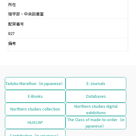
所在
理学部・中央図書室
配架番号
827
備考
Tadoku Marathon（in japanese）
E-Journals
E-Books
Databases
Northern studies digital
Northern studies collection
exhibitions
The Class of made-to-order（in
HUSCAP
japanese）
Contribution（in japanese）