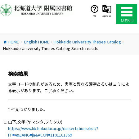
コ
ン
テ
FAQ
Japanese
ン
ツ
へ
HOME
English HOME
Hokkaido University Theses Catalog
ス
home
chevron_right
chevron_right
chevron_right
Hokkaido University Theses Catalog Search results
キ
ッ
プ
検索結果
文字コードの制約があるため、実際と異なる漢字あるいはヨミによ
る表示があります。ご了承ください。
1 件見つかりました。
山下,文孝 (ヤマシタ,フミタカ)
https://www.lib.hokudai.ac.jp/dissertations/list/?
FF=4&LANG=ja&ACCN=1101101369