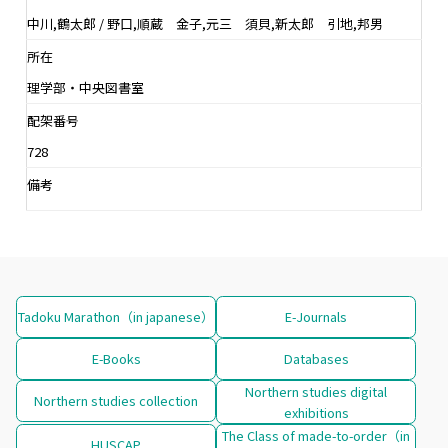
中川,鶴太郎 / 野口,順蔵 金子,元三 須貝,新太郎 引地,邦男
所在
理学部・中央図書室
配架番号
728
備考
Tadoku Marathon（in japanese）
E-Journals
E-Books
Databases
Northern studies digital
Northern studies collection
exhibitions
The Class of made-to-order（in
HUSCAP