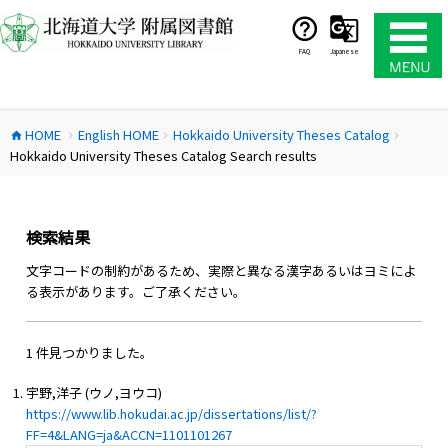
コ
ン
テ
FAQ
Japanese
ン
ツ
へ
HOME
English HOME
Hokkaido University Theses Catalog
ス
home
chevron_right
chevron_right
chevron_right
Hokkaido University Theses Catalog Search results
キ
ッ
プ
検索結果
文字コードの制約があるため、実際と異なる漢字あるいはヨミによ
る表示があります。ご了承ください。
1 件見つかりました。
宇野,洋子 (ウノ,ヨウコ)
https://www.lib.hokudai.ac.jp/dissertations/list/?
FF=4&LANG=ja&ACCN=1101101267