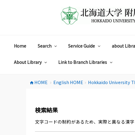
コ
ン
テ
ン
ツ
へ
ス
Home
Search
Service Guide
about Libra
キ
ッ
プ
About Library
Link to Branch Libraries
HOME
English HOME
Hokkaido University T
home
chevron_right
chevron_right
検索結果
文字コードの制約があるため、実際と異なる漢字