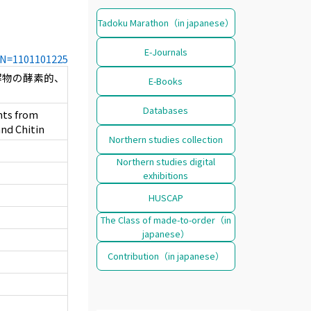
Tadoku Marathon（in japanese）
E-Journals
CCN=1101101225
ム分解物の酵素的、
E-Books
Databases
nts from
and Chitin
Northern studies collection
Northern studies digital
exhibitions
HUSCAP
The Class of made-to-order（in
japanese）
Contribution（in japanese）