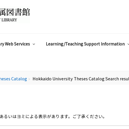
ry Web Services
Learning/Teaching Support Information
heses Catalog
Hokkaido University Theses Catalog Search resu
chevron_right
あるいはヨミによる表示があります。ご了承ください。