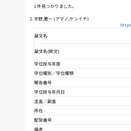
1 件見つかりました。
天野,憲一 (アマノ,ケンイチ)
http
論文名
論文名(欧文)
学位授与年度
学位種別／学位種類
報告番号
学位授与年月日
主査／副査
所在
配架番号
備考