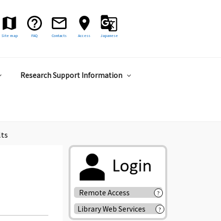
Site map
FAQ
Contacts
Access
Japanese
Research Support Information
lts
Remote Access
?
Library Web Services
?