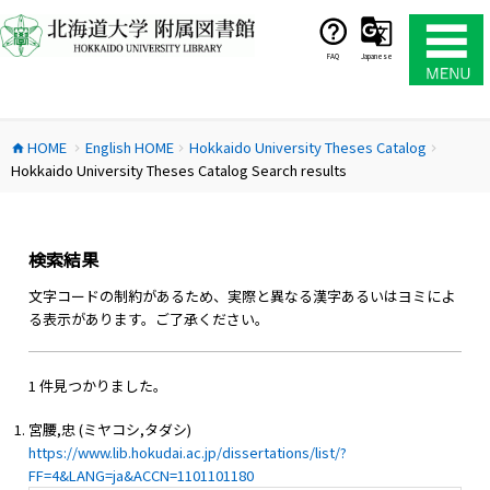
コ
ン
テ
FAQ
Japanese
ン
ツ
へ
HOME
English HOME
Hokkaido University Theses Catalog
ス
home
chevron_right
chevron_right
chevron_right
Hokkaido University Theses Catalog Search results
キ
ッ
プ
検索結果
文字コードの制約があるため、実際と異なる漢字あるいはヨミによ
る表示があります。ご了承ください。
1 件見つかりました。
宮腰,忠 (ミヤコシ,タダシ)
https://www.lib.hokudai.ac.jp/dissertations/list/?
FF=4&LANG=ja&ACCN=1101101180