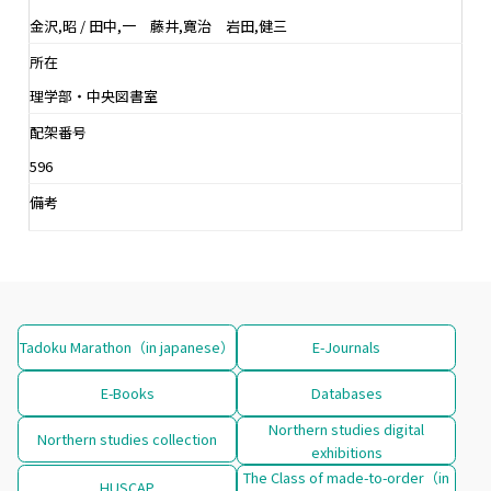
金沢,昭 / 田中,一 藤井,寛治 岩田,健三
所在
理学部・中央図書室
配架番号
596
備考
Tadoku Marathon（in japanese）
E-Journals
E-Books
Databases
Northern studies digital
Northern studies collection
exhibitions
The Class of made-to-order（in
HUSCAP