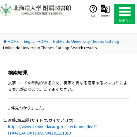
コ
ン
テ
FAQ
Japanese
ン
ツ
へ
HOME
English HOME
Hokkaido University Theses Catalog
ス
home
chevron_right
chevron_right
chevron_right
Hokkaido University Theses Catalog Search results
キ
ッ
プ
検索結果
文字コードの制約があるため、実際と異なる漢字あるいはヨミによ
る表示があります。ご了承ください。
1 件見つかりました。
斎藤,海三郎 (サイトウ,カイザブロウ)
https://www.lib.hokudai.ac.jp/dissertations/list/?
FF=4&LANG=ja&ACCN=1101101013