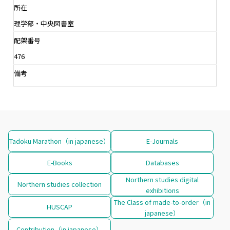
所在
理学部・中央図書室
配架番号
476
備考
Tadoku Marathon（in japanese）
E-Journals
E-Books
Databases
Northern studies digital
Northern studies collection
exhibitions
The Class of made-to-order（in
HUSCAP
japanese）
Contribution（in japanese）