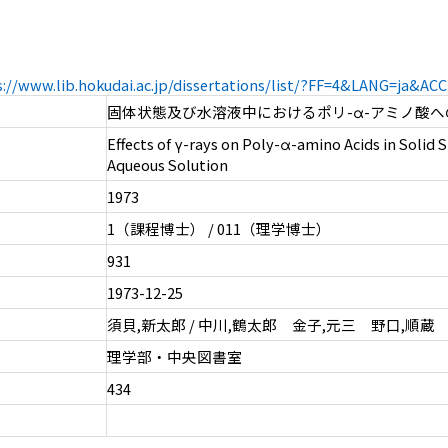
s://www.lib.hokudai.ac.jp/dissertations/list/?FF=4&LANG=ja&A
固体状態及び水溶液中におけるポリ-α-アミノ酸へ
Effects of γ-rays on Poly-α-amino Acids in Solid S
Aqueous Solution
1973
1（課程博士） / 011（理学博士）
931
1973-12-25
須貝,新太郎 / 中川,鶴太郎 金子,元三 野口,順蔵
理学部・中央図書室
434