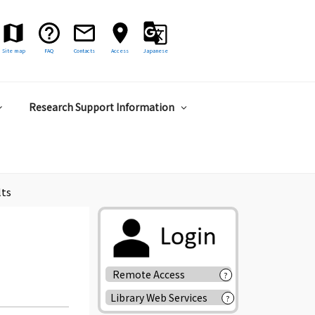
Site map
FAQ
Contacts
Access
Japanese
Research Support Information
lts
Remote Access
?
Library Web Services
?