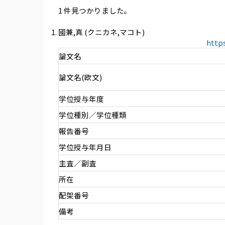
1 件見つかりました。
國兼,真 (クニカネ,マコト)
http
論文名
論文名(欧文)
学位授与年度
学位種別／学位種類
報告番号
学位授与年月日
主査／副査
所在
配架番号
備考