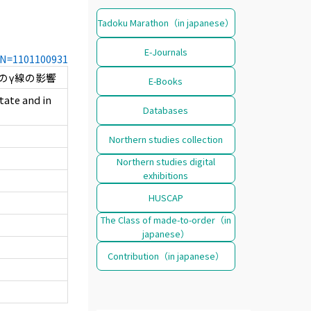
Tadoku Marathon（in japanese）
E-Journals
CCN=1101100931
のγ線の影響
E-Books
tate and in
Databases
Northern studies collection
Northern studies digital
exhibitions
HUSCAP
The Class of made-to-order（in
japanese）
Contribution（in japanese）