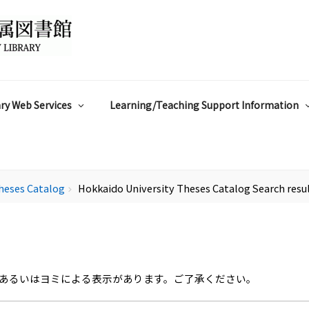
ry Web Services
Learning/Teaching Support Information
heses Catalog
Hokkaido University Theses Catalog Search resu
chevron_right
あるいはヨミによる表示があります。ご了承ください。