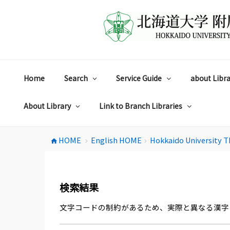
コ
ン
テ
ン
ツ
へ
ス
Home
Search
Service Guide
about Libra
キ
ッ
プ
About Library
Link to Branch Libraries
HOME
English HOME
Hokkaido University T
home
chevron_right
chevron_right
検索結果
文字コードの制約があるため、実際と異なる漢字