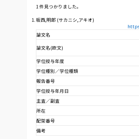
1 件見つかりました。
坂西,明郎 (サカニシ,アキオ)
http
論文名
論文名(欧文)
学位授与年度
学位種別／学位種類
報告番号
学位授与年月日
主査／副査
所在
配架番号
備考