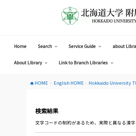
コ
ン
テ
ン
ツ
へ
ス
Home
Search
Service Guide
about Libra
キ
ッ
プ
About Library
Link to Branch Libraries
HOME
English HOME
Hokkaido University T
home
chevron_right
chevron_right
検索結果
文字コードの制約があるため、実際と異なる漢字