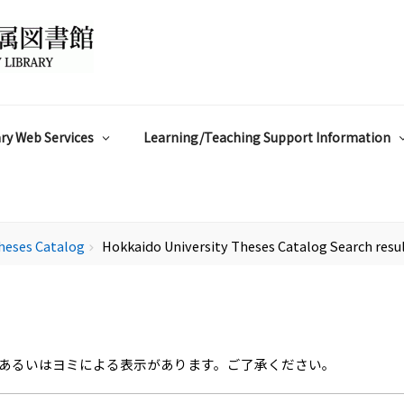
ry Web Services
Learning/Teaching Support Information
heses Catalog
Hokkaido University Theses Catalog Search resu
chevron_right
あるいはヨミによる表示があります。ご了承ください。