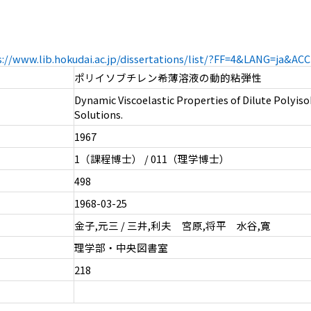
s://www.lib.hokudai.ac.jp/dissertations/list/?FF=4&LANG=ja&A
ポリイソブチレン希薄溶液の動的粘弾性
Dynamic Viscoelastic Properties of Dilute Polyis
Solutions.
1967
1（課程博士） / 011（理学博士）
498
1968-03-25
金子,元三 / 三井,利夫 宮原,将平 水谷,寛
理学部・中央図書室
218