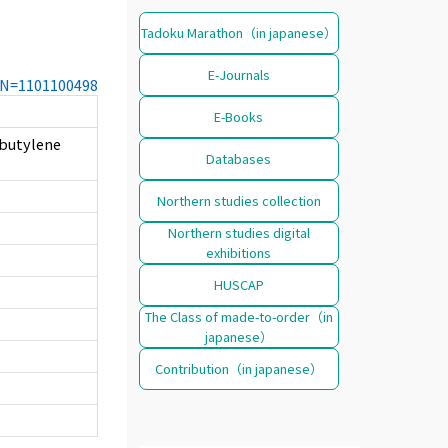
Tadoku Marathon（in japanese）
E-Journals
CCN=1101100498
E-Books
obutylene
Databases
Northern studies collection
Northern studies digital
exhibitions
HUSCAP
The Class of made-to-order（in
japanese）
Contribution（in japanese）