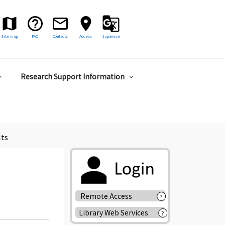
Site map
FAQ
Contacts
Access
Japanese
Research Support Information
lts
Remote Access
?
Library Web Services
?