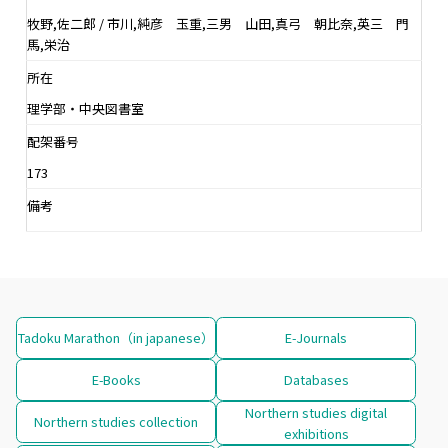
牧野,佐二郎 / 市川,純彦 玉重,三男 山田,真弓 朝比奈,英三 門
馬,栄治
所在
理学部・中央図書室
配架番号
173
備考
Tadoku Marathon（in japanese）
E-Journals
E-Books
Databases
Northern studies digital
Northern studies collection
exhibitions