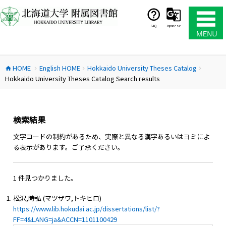
コ
ン
テ
FAQ
Japanese
ン
ツ
へ
HOME
English HOME
Hokkaido University Theses Catalog
ス
home
chevron_right
chevron_right
chevron_right
Hokkaido University Theses Catalog Search results
キ
ッ
プ
検索結果
文字コードの制約があるため、実際と異なる漢字あるいはヨミによ
る表示があります。ご了承ください。
1 件見つかりました。
松沢,時弘 (マツザワ,トキヒロ)
https://www.lib.hokudai.ac.jp/dissertations/list/?
FF=4&LANG=ja&ACCN=1101100429