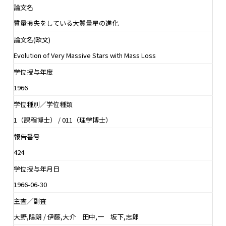
論文名
質量損失をしている大質量星の進化
論文名(欧文)
Evolution of Very Massive Stars with Mass Loss
学位授与年度
1966
学位種別／学位種類
1（課程博士） / 011（理学博士）
報告番号
424
学位授与年月日
1966-06-30
主査／副査
大野,陽朗 / 伊藤,大介 田中,一 坂下,志郎