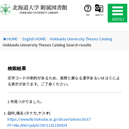
コ
ン
テ
FAQ
Japanese
ン
ツ
へ
HOME
English HOME
Hokkaido University Theses Catalog
ス
home
chevron_right
chevron_right
chevron_right
Hokkaido University Theses Catalog Search results
キ
ッ
プ
検索結果
文字コードの制約があるため、実際と異なる漢字あるいはヨミによ
る表示があります。ご了承ください。
1 件見つかりました。
田中,靖夫 (タナカ,ヤスオ)
https://www.lib.hokudai.ac.jp/dissertations/list/?
FF=4&LANG=ja&ACCN=1101100424