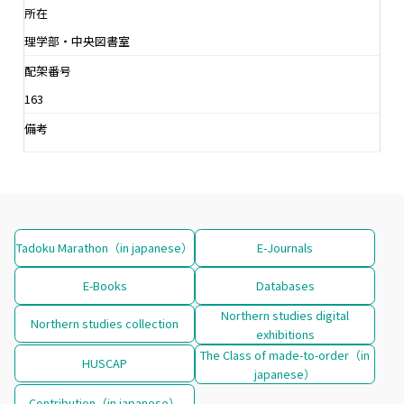
所在
理学部・中央図書室
配架番号
163
備考
Tadoku Marathon（in japanese）
E-Journals
E-Books
Databases
Northern studies digital
Northern studies collection
exhibitions
The Class of made-to-order（in
HUSCAP
japanese）
Contribution（in japanese）