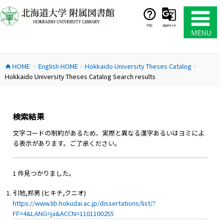
コ
ン
テ
FAQ
Japanese
ン
ツ
へ
HOME
English HOME
Hokkaido University Theses Catalog
ス
home
chevron_right
chevron_right
chevron_right
Hokkaido University Theses Catalog Search results
キ
ッ
プ
検索結果
文字コードの制約があるため、実際と異なる漢字あるいはヨミによ
る表示があります。ご了承ください。
1 件見つかりました。
引地,邦男 (ヒキチ,クニオ)
https://www.lib.hokudai.ac.jp/dissertations/list/?
FF=4&LANG=ja&ACCN=1101100255