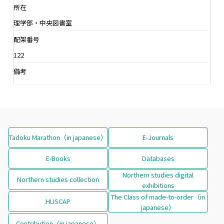
所在
理学部・中央図書室
配架番号
122
備考
Tadoku Marathon（in japanese）
E-Journals
E-Books
Databases
Northern studies digital
Northern studies collection
exhibitions
The Class of made-to-order（in
HUSCAP
japanese）
Contribution（in japanese）