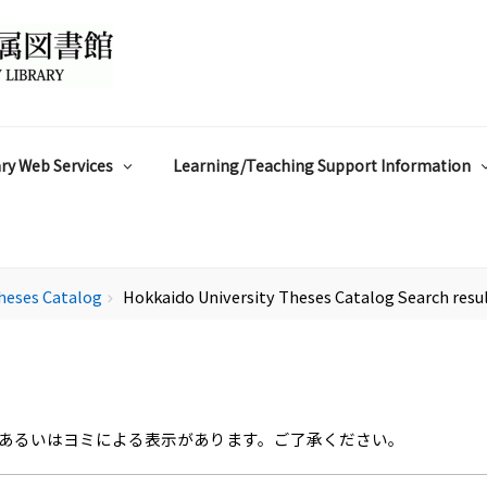
ry Web Services
Learning/Teaching Support Information
heses Catalog
Hokkaido University Theses Catalog Search resu
chevron_right
あるいはヨミによる表示があります。ご了承ください。