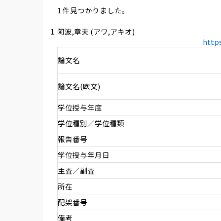
1 件見つかりました。
阿波,章夫 (アワ,アキオ)
http
論文名
論文名(欧文)
学位授与年度
学位種別／学位種類
報告番号
学位授与年月日
主査／副査
所在
配架番号
備考