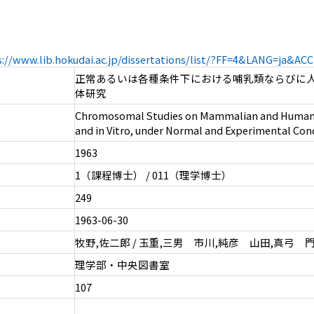
s://www.lib.hokudai.ac.jp/dissertations/list/?FF=4&LANG=ja&A
正常あるいは各種条件下における哺乳類ならびに
体研究
Chromosomal Studies on Mammalian and Human C
and in Vitro, under Normal and Experimental Cond
1963
1（課程博士） / 011（理学博士）
249
1963-06-30
牧野,佐二郎 / 玉重,三男 市川,純彦 山田,真弓 
理学部・中央図書室
107