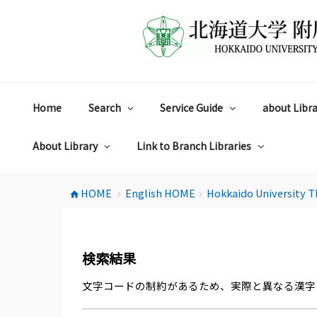
コ
ン
テ
ン
ツ
へ
ス
Home
Search
Service Guide
about Libra
キ
ッ
プ
About Library
Link to Branch Libraries
HOME
English HOME
Hokkaido University T
home
chevron_right
chevron_right
検索結果
文字コードの制約があるため、実際と異なる漢字