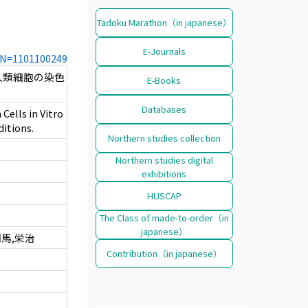
Tadoku Marathon（in japanese）
E-Journals
CCN=1101100249
人類細胞の染色
E-Books
Databases
ells in Vitro
itions.
Northern studies collection
Northern studies digital
exhibitions
HUSCAP
The Class of made-to-order（in
japanese）
門馬,栄治
Contribution（in japanese）