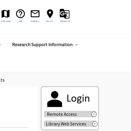
Site map
FAQ
Contacts
Access
Japanese
Research Support Information
lts
Remote Access
?
Library Web Services
?