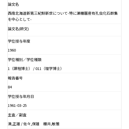
論文名
西南北海道新第三紀鮮新世について-特に瀬棚層産有孔虫化石群集
を中心として-
論文名(欧文)
学位授与年度
1960
学位種別／学位種類
1（課程博士） / 011（理学博士）
報告番号
84
学位授与年月日
1961-03-25
主査／副査
湊,正雄 / 佐々,保雄 棚井,敏雅