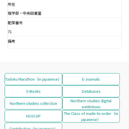
所在
理学部・中央図書室
配架番号
71
備考
Tadoku Marathon（in japanese）
E-Journals
E-Books
Databases
Northern studies digital
Northern studies collection
exhibitions
The Class of made-to-order（in
HUSCAP
japanese）
Contribution（in japanese）