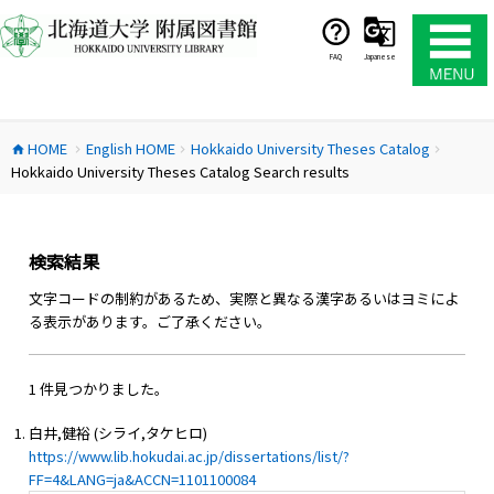
コ
ン
テ
FAQ
Japanese
ン
ツ
へ
HOME
English HOME
Hokkaido University Theses Catalog
ス
home
chevron_right
chevron_right
chevron_right
Hokkaido University Theses Catalog Search results
キ
ッ
プ
検索結果
文字コードの制約があるため、実際と異なる漢字あるいはヨミによ
る表示があります。ご了承ください。
1 件見つかりました。
白井,健裕 (シライ,タケヒロ)
https://www.lib.hokudai.ac.jp/dissertations/list/?
FF=4&LANG=ja&ACCN=1101100084