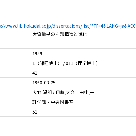
s://www.lib.hokudai.ac.jp/dissertations/list/?FF=4&LANG=ja&A
大質量星の内部構造と進化
1959
1（課程博士） / 011（理学博士）
41
1960-03-25
大野,陽朗 / 伊藤,大介 田中,一
理学部・中央図書室
51