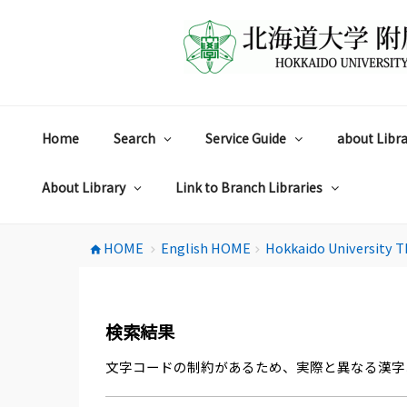
コ
ン
テ
ン
ツ
へ
ス
Home
Search
Service Guide
about Libra
キ
ッ
プ
About Library
Link to Branch Libraries
HOME
English HOME
Hokkaido University T
home
chevron_right
chevron_right
検索結果
文字コードの制約があるため、実際と異なる漢字