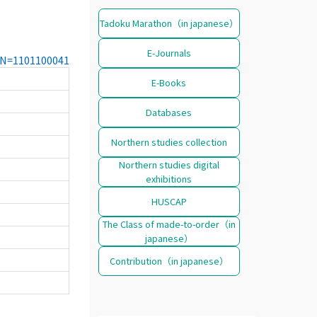
Tadoku Marathon（in japanese）
E-Journals
CCN=1101100041
E-Books
Databases
Northern studies collection
Northern studies digital
exhibitions
HUSCAP
The Class of made-to-order（in
japanese）
Contribution（in japanese）