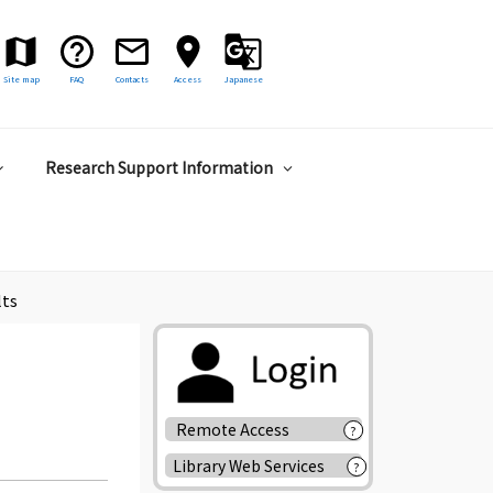
Site map
FAQ
Contacts
Access
Japanese
Research Support Information
lts
Remote Access
?
Library Web Services
?