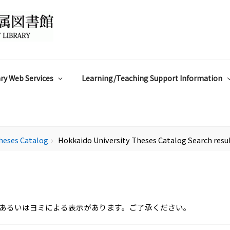
ry Web Services
Learning/Teaching Support Information
heses Catalog
Hokkaido University Theses Catalog Search resu
chevron_right
あるいはヨミによる表示があります。ご了承ください。