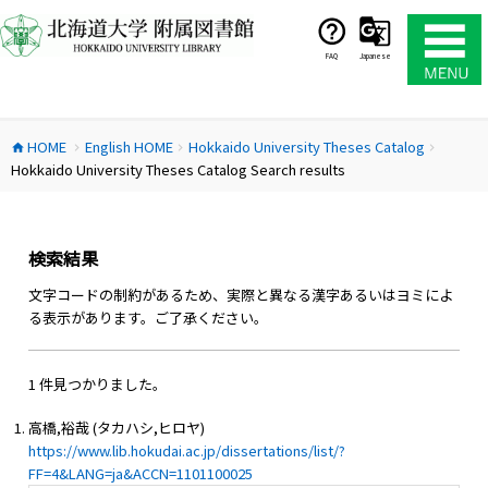
コ
ン
テ
FAQ
Japanese
ン
ツ
へ
HOME
English HOME
Hokkaido University Theses Catalog
ス
home
chevron_right
chevron_right
chevron_right
Hokkaido University Theses Catalog Search results
キ
ッ
プ
検索結果
文字コードの制約があるため、実際と異なる漢字あるいはヨミによ
る表示があります。ご了承ください。
1 件見つかりました。
高橋,裕哉 (タカハシ,ヒロヤ)
https://www.lib.hokudai.ac.jp/dissertations/list/?
FF=4&LANG=ja&ACCN=1101100025