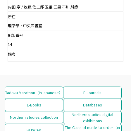
内田,亨 / 牧野,佐二郎 玉重,三男 市川,純彦
所在
理学部・中央図書室
配架番号
14
備考
Tadoku Marathon（in japanese）
E-Journals
E-Books
Databases
Northern studies digital
Northern studies collection
exhibitions
The Class of made-to-order（in
HUSCAP