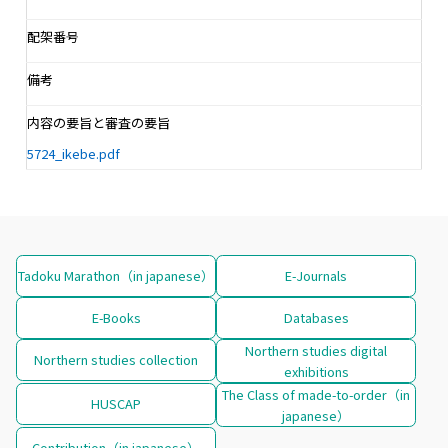
配架番号
備考
内容の要旨と審査の要旨
5724_ikebe.pdf
Tadoku Marathon（in japanese）
E-Journals
E-Books
Databases
Northern studies digital
Northern studies collection
exhibitions
The Class of made-to-order（in
HUSCAP
japanese）
Contribution（in japanese）