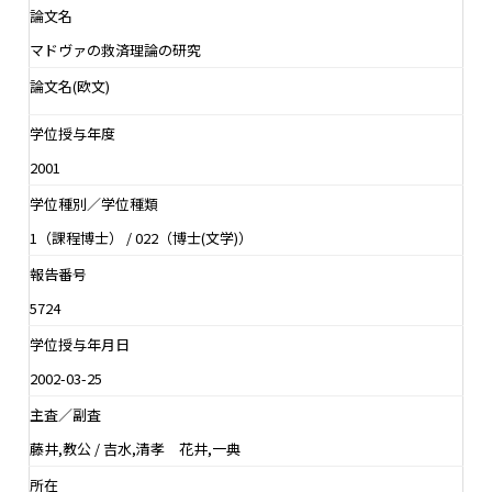
論文名
マドヴァの救済理論の研究
論文名(欧文)
学位授与年度
2001
学位種別／学位種類
1（課程博士） / 022（博士(文学)）
報告番号
5724
学位授与年月日
2002-03-25
主査／副査
藤井,教公 / 吉水,清孝 花井,一典
所在