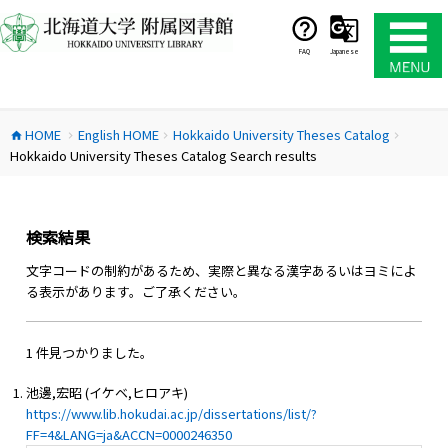
コ
ン
テ
FAQ
Japanese
ン
ツ
へ
HOME
English HOME
Hokkaido University Theses Catalog
ス
home
chevron_right
chevron_right
chevron_right
Hokkaido University Theses Catalog Search results
キ
ッ
プ
検索結果
文字コードの制約があるため、実際と異なる漢字あるいはヨミによ
る表示があります。ご了承ください。
1 件見つかりました。
池邊,宏昭 (イケベ,ヒロアキ)
https://www.lib.hokudai.ac.jp/dissertations/list/?
FF=4&LANG=ja&ACCN=0000246350