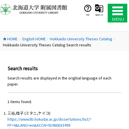
コ
ン
テ
FAQ
Japanese
ン
ツ
へ
HOME
English HOME
Hokkaido University Theses Catalog
ス
home
chevron_right
chevron_right
chevron_right
Hokkaido University Theses Catalog Search results
キ
ッ
プ
Search results
Search results are displayed in the origlnal language of each
paper.
1 items found.
三谷,桂子 (ミタニ,ケイコ)
https://www.lib.hokudai.ac.jp/dissertations/list/?
FF=4&LANG=en&ACCN=91960033499