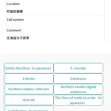
Location
附属図書館
Call number
Comment
北海道女子医専
Tadoku Marathon（in japanese）
E-Journals
E-Books
Databases
Northern studies digital
Northern studies collection
exhibitions
The Class of made-to-order（in
HUSCAP
japanese）
Contribution（in japanese）