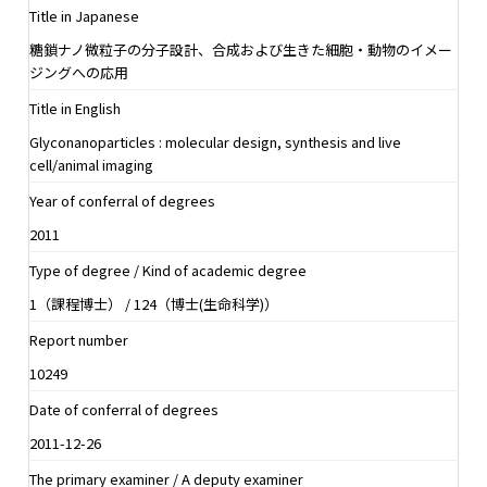
Title in Japanese
糖鎖ナノ微粒子の分子設計、合成および生きた細胞・動物のイメー
ジングへの応用
Title in English
Glyconanoparticles : molecular design, synthesis and live
cell/animal imaging
Year of conferral of degrees
2011
Type of degree / Kind of academic degree
1（課程博士） / 124（博士(生命科学)）
Report number
10249
Date of conferral of degrees
2011-12-26
The primary examiner / A deputy examiner