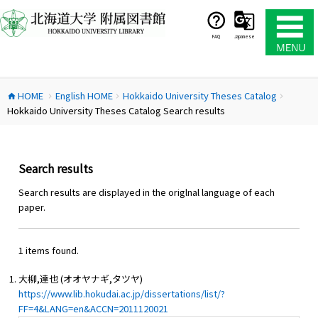
コ
ン
テ
FAQ
Japanese
ン
ツ
へ
HOME
English HOME
Hokkaido University Theses Catalog
ス
home
chevron_right
chevron_right
chevron_right
Hokkaido University Theses Catalog Search results
キ
ッ
プ
Search results
Search results are displayed in the origlnal language of each
paper.
1 items found.
大柳,達也 (オオヤナギ,タツヤ)
https://www.lib.hokudai.ac.jp/dissertations/list/?
FF=4&LANG=en&ACCN=2011120021