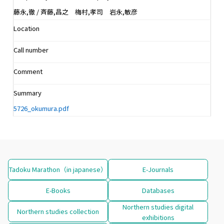
藤永,徹 / 斉藤,昌之 梅村,孝司 岩永,敏彦
Location
Call number
Comment
Summary
5726_okumura.pdf
Tadoku Marathon（in japanese）
E-Journals
E-Books
Databases
Northern studies digital
Northern studies collection
exhibitions