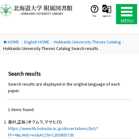
コ
ン
テ
FAQ
Japanese
ン
ツ
へ
HOME
English HOME
Hokkaido University Theses Catalog
ス
home
chevron_right
chevron_right
chevron_right
Hokkaido University Theses Catalog Search results
キ
ッ
プ
Search results
Search results are displayed in the origlnal language of each
paper.
1 items found.
奥村,正裕 (オクムラ,マサヒロ)
https://www.lib.hokudai.ac.jp/dissertations/list/?
FF=4&LANG=en&ACCN=1203805726