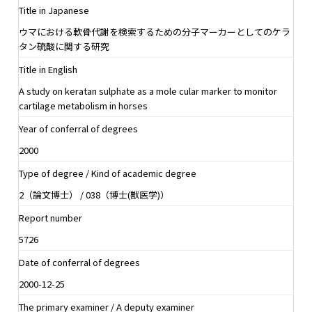
Title in Japanese
ウマにおける軟骨代謝を検索するための分子マーカーとしてのケラ
タン硫酸に関する研究
Title in English
A study on keratan sulphate as a mole cular marker to monitor
cartilage metabolism in horses
Year of conferral of degrees
2000
Type of degree / Kind of academic degree
2（論文博士） / 038（博士(獣医学)）
Report number
5726
Date of conferral of degrees
2000-12-25
The primary examiner / A deputy examiner