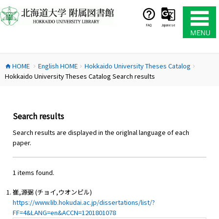
コ
ン
テ
FAQ
Japanese
ン
ツ
へ
HOME
English HOME
Hokkaido University Theses Catalog
ス
home
chevron_right
chevron_right
chevron_right
Hokkaido University Theses Catalog Search results
キ
ッ
プ
Search results
Search results are displayed in the origlnal language of each
paper.
1 items found.
崔,源弼 (チョイ,ウオンピル)
https://www.lib.hokudai.ac.jp/dissertations/list/?
FF=4&LANG=en&ACCN=1201801078