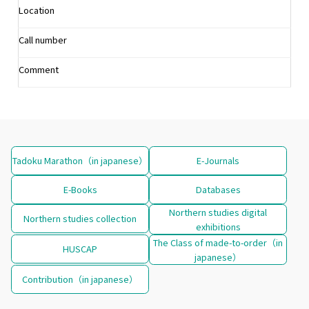
Location
Call number
Comment
Tadoku Marathon（in japanese）
E-Journals
E-Books
Databases
Northern studies digital
Northern studies collection
exhibitions
The Class of made-to-order（in
HUSCAP
japanese）
Contribution（in japanese）