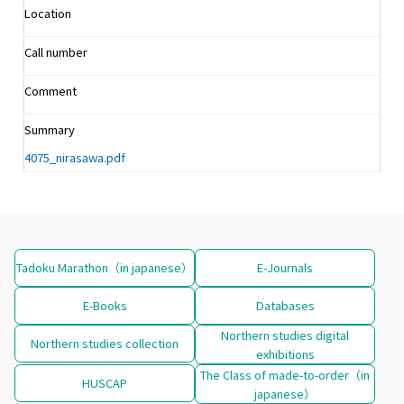
Location
Call number
Comment
Summary
4075_nirasawa.pdf
Tadoku Marathon（in japanese）
E-Journals
E-Books
Databases
Northern studies digital
Northern studies collection
exhibitions
The Class of made-to-order（in
HUSCAP
japanese）