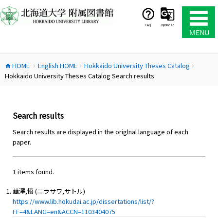
コ
ン
テ
FAQ
Japanese
ン
ツ
へ
HOME
English HOME
Hokkaido University Theses Catalog
ス
home
chevron_right
chevron_right
chevron_right
Hokkaido University Theses Catalog Search results
キ
ッ
プ
Search results
Search results are displayed in the origlnal language of each
paper.
1 items found.
韮澤,悟 (ニラサワ,サトル)
https://www.lib.hokudai.ac.jp/dissertations/list/?
FF=4&LANG=en&ACCN=1103404075