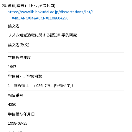
後藤,靖宏 (ゴトウ,ヤスヒロ)
https://www.lib.hokudai.ac.jp/dissertations/list/?
FF=4&LANG=ja&ACCN=1108604250
論文名
リズム知覚過程に関する認知科学的研究
論文名(欧文)
学位授与年度
1997
学位種別／学位種類
1（課程博士） / 086（博士(行動科学)）
報告番号
4250
学位授与年月日
1998-03-25