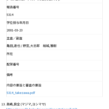
報告番号
5314
学位授与年月日
2001-03-23
主査／副査
亀田,達也 / 野宮,大志郎 結城,雅樹
所在
配架番号
備考
内容の要旨と審査の要旨
5314_takezawa.pdf
眞嶋,良全 (マジマ,ヨシマサ)