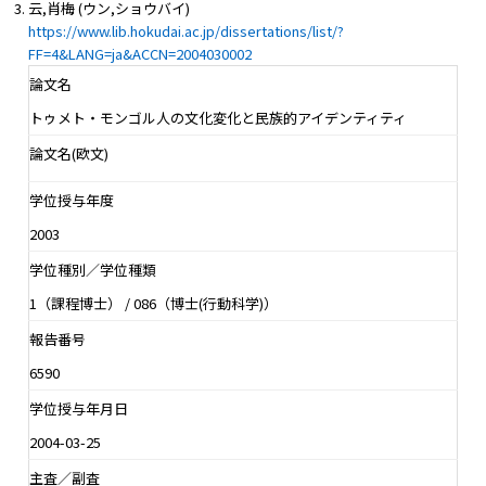
云,肖梅 (ウン,ショウバイ)
https://www.lib.hokudai.ac.jp/dissertations/list/?
FF=4&LANG=ja&ACCN=2004030002
論文名
トゥメト・モンゴル人の文化変化と民族的アイデンティティ
論文名(欧文)
学位授与年度
2003
学位種別／学位種類
1（課程博士） / 086（博士(行動科学)）
報告番号
6590
学位授与年月日
2004-03-25
主査／副査