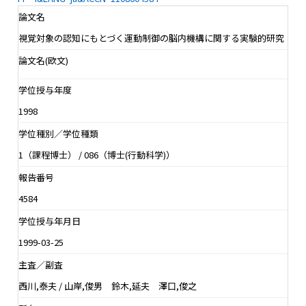
論文名
視覚対象の認知にもとづく運動制御の脳内機構に関する実験的研究
論文名(欧文)
学位授与年度
1998
学位種別／学位種類
1（課程博士） / 086（博士(行動科学)）
報告番号
4584
学位授与年月日
1999-03-25
主査／副査
西川,泰夫 / 山岸,俊男 鈴木,延夫 澤口,俊之