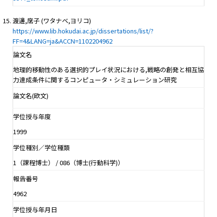
渡邊,席子 (ワタナベ,ヨリコ)
https://www.lib.hokudai.ac.jp/dissertations/list/?
FF=4&LANG=ja&ACCN=1102204962
論文名
地理的移動性のある選択的プレイ状況における,戦略の創発と相互協
力達成条件に関するコンピュータ・シミュレーション研究
論文名(欧文)
学位授与年度
1999
学位種別／学位種類
1（課程博士） / 086（博士(行動科学)）
報告番号
4962
学位授与年月日