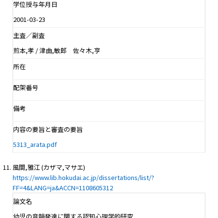
学位授与年月日
2001-03-23
主査／副査
煎本,孝 / 津曲,敏郎 佐々木,亨
所在
配架番号
備考
内容の要旨と審査の要旨
5313_arata.pdf
風間,雅江 (カザマ,マサエ)
https://www.lib.hokudai.ac.jp/dissertations/list/?
FF=4&LANG=ja&ACCN=1108605312
論文名
幼児の音韻発達に関する認知心理学的研究