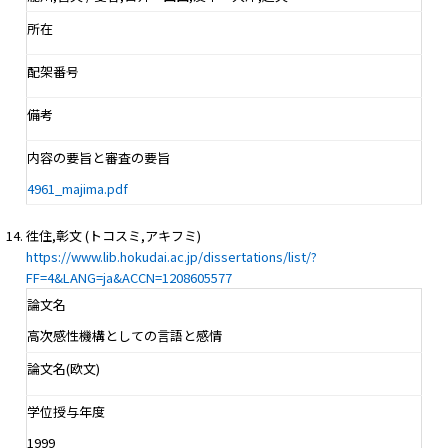
所在
配架番号
備考
内容の要旨と審査の要旨
4961_majima.pdf
徃住,彰文 (トコスミ,アキフミ)
https://www.lib.hokudai.ac.jp/dissertations/list/?
FF=4&LANG=ja&ACCN=1208605577
論文名
高次感性機構としての言語と感情
論文名(欧文)
学位授与年度
1999