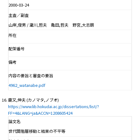
2000-03-24
主査／副査
山岸,俊男 / 瀧川,哲夫 亀田,哲夫 野宮,大志朗
所在
配架番号
備考
内容の要旨と審査の要旨
4962_watanabe.pdf
鹿又,伸夫 (カノマタ,ノブオ)
https://www.lib.hokudai.ac.jp/dissertations/list/?
FF=4&LANG=ja&ACCN=1208605424
論文名
世代間階層移動と結果の不平等