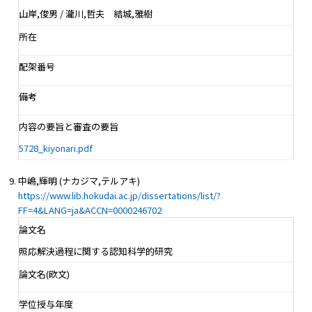
山岸,俊男 / 瀧川,哲夫 結城,雅樹
所在
配架番号
備考
内容の要旨と審査の要旨
5728_kiyonari.pdf
中嶋,輝明 (ナカジマ,テルアキ)
https://www.lib.hokudai.ac.jp/dissertations/list/?
FF=4&LANG=ja&ACCN=0000246702
論文名
照応解決過程に関する認知科学的研究
論文名(欧文)
学位授与年度