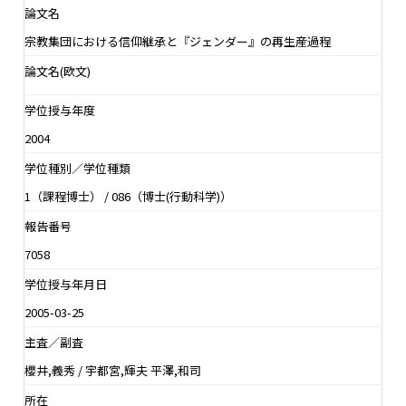
論文名
宗教集団における信仰継承と『ジェンダー』の再生産過程
論文名(欧文)
学位授与年度
2004
学位種別／学位種類
1（課程博士） / 086（博士(行動科学)）
報告番号
7058
学位授与年月日
2005-03-25
主査／副査
櫻井,義秀 / 宇都宮,輝夫 平澤,和司
所在