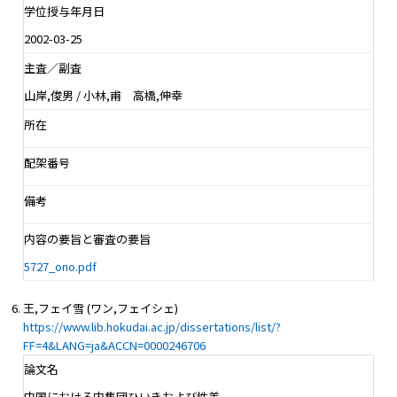
学位授与年月日
2002-03-25
主査／副査
山岸,俊男 / 小林,甫 高橋,伸幸
所在
配架番号
備考
内容の要旨と審査の要旨
5727_ono.pdf
王,フェイ雪 (ワン,フェイシェ)
https://www.lib.hokudai.ac.jp/dissertations/list/?
FF=4&LANG=ja&ACCN=0000246706
論文名
中国における内集団ひいきおよび性差