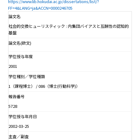
https://www.lib.hokudai.ac.jp/dissertations/list/?
FF=4&LANG=ja&ACCN=0000246705
論文名
社会的交換ヒューリスティック : 内集団バイアスと互酬性の認知的
基盤
論文名(欧文)
学位授与年度
2001
学位種別／学位種類
1（課程博士） / 086（博士(行動科学)）
報告番号
5728
学位授与年月日
2002-03-25
主査／副査