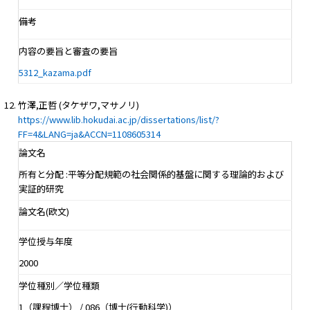
備考
内容の要旨と審査の要旨
5312_kazama.pdf
竹澤,正哲 (タケザワ,マサノリ)
https://www.lib.hokudai.ac.jp/dissertations/list/?
FF=4&LANG=ja&ACCN=1108605314
論文名
所有と分配 :平等分配規範の社会関係的基盤に関する理論的および
実証的研究
論文名(欧文)
学位授与年度
2000
学位種別／学位種類
1（課程博士） / 086（博士(行動科学)）