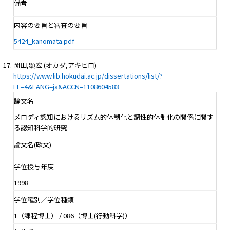
備考
内容の要旨と審査の要旨
5424_kanomata.pdf
岡田,顕宏 (オカダ,アキヒロ)
https://www.lib.hokudai.ac.jp/dissertations/list/?
FF=4&LANG=ja&ACCN=1108604583
論文名
メロディ認知におけるリズム的体制化と調性的体制化の関係に関す
る認知科学的研究
論文名(欧文)
学位授与年度
1998
学位種別／学位種類
1（課程博士） / 086（博士(行動科学)）