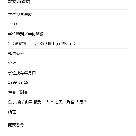
論文名(欧文)
学位授与年度
1998
学位種別／学位種類
2（論文博士） / 086（博士(行動科学)）
報告番号
5424
学位授与年月日
1999-03-25
主査／副査
金子,勇 / 山岸,俊男 大津,起夫 野宮,大志郎
所在
配架番号