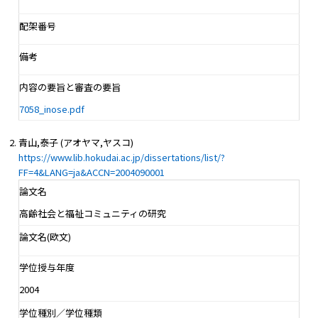
配架番号
備考
内容の要旨と審査の要旨
7058_inose.pdf
青山,泰子 (アオヤマ,ヤスコ)
https://www.lib.hokudai.ac.jp/dissertations/list/?
FF=4&LANG=ja&ACCN=2004090001
論文名
高齢社会と福祉コミュニティの研究
論文名(欧文)
学位授与年度
2004
学位種別／学位種類