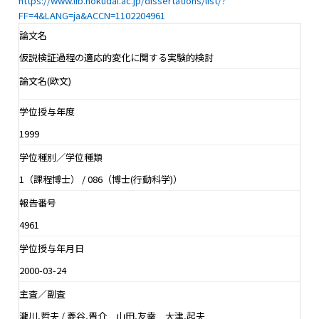
https://www.lib.hokudai.ac.jp/dissertations/list/?
FF=4&LANG=ja&ACCN=1102204961
論文名
仮説検証過程の適応的変化に関する実験的検討
論文名(欧文)
学位授与年度
1999
学位種別／学位種類
1（課程博士） / 086（博士(行動科学)）
報告番号
4961
学位授与年月日
2000-03-24
主査／副査
瀧川,哲夫 / 菱谷,晋介 山田,友幸 大津,起夫