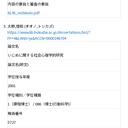
内容の要旨と審査の要旨
6145_nishikido.pdf
大野,俊和 (オオノ,トシカズ)
https://www.lib.hokudai.ac.jp/dissertations/list/?
FF=4&LANG=ja&ACCN=0000246704
論文名
いじめに関する社会心理学的研究
論文名(欧文)
学位授与年度
2001
学位種別／学位種類
1（課程博士） / 086（博士(行動科学)）
報告番号
5727