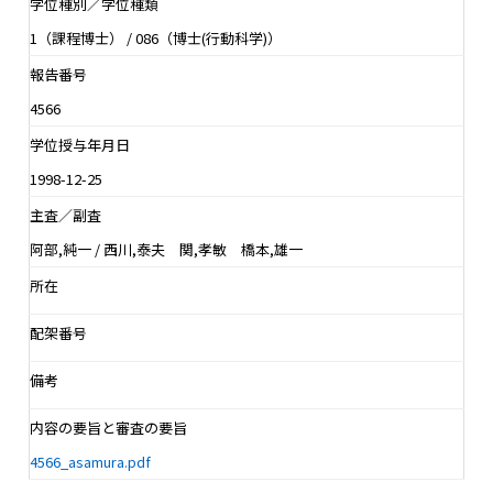
学位種別／学位種類
1（課程博士） / 086（博士(行動科学)）
報告番号
4566
学位授与年月日
1998-12-25
主査／副査
阿部,純一 / 西川,泰夫 関,孝敏 橋本,雄一
所在
配架番号
備考
内容の要旨と審査の要旨
4566_asamura.pdf