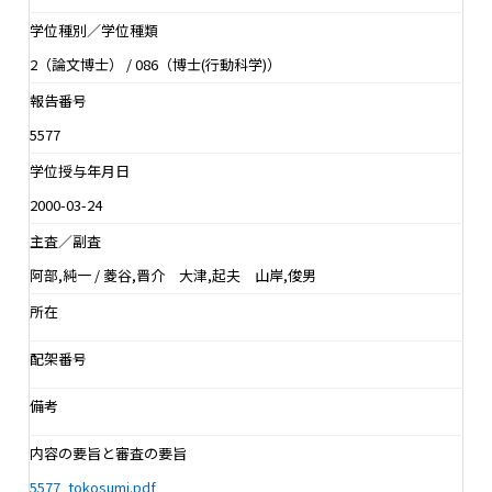
学位種別／学位種類
2（論文博士） / 086（博士(行動科学)）
報告番号
5577
学位授与年月日
2000-03-24
主査／副査
阿部,純一 / 菱谷,晋介 大津,起夫 山岸,俊男
所在
配架番号
備考
内容の要旨と審査の要旨
5577_tokosumi.pdf