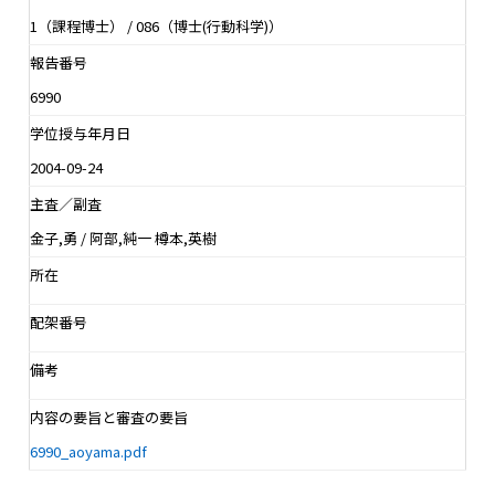
1（課程博士） / 086（博士(行動科学)）
報告番号
6990
学位授与年月日
2004-09-24
主査／副査
金子,勇 / 阿部,純一 樽本,英樹
所在
配架番号
備考
内容の要旨と審査の要旨
6990_aoyama.pdf