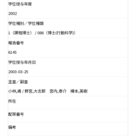
学位授与年度
2002
学位種別／学位種類
1（課程博士） / 086（博士(行動科学)）
報告番号
6145
学位授与年月日
2003-03-25
主査／副査
小林,甫 / 野宮,大志郎 宮内,泰介 樽本,英樹
所在
配架番号
備考