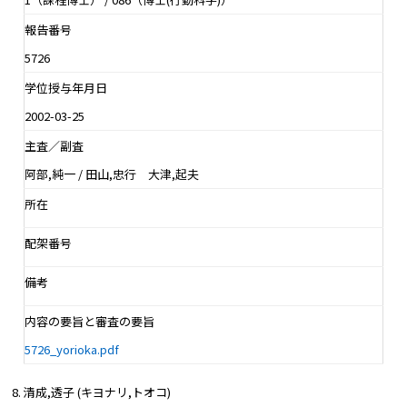
報告番号
5726
学位授与年月日
2002-03-25
主査／副査
阿部,純一 / 田山,忠行 大津,起夫
所在
配架番号
備考
内容の要旨と審査の要旨
5726_yorioka.pdf
清成,透子 (キヨナリ,トオコ)