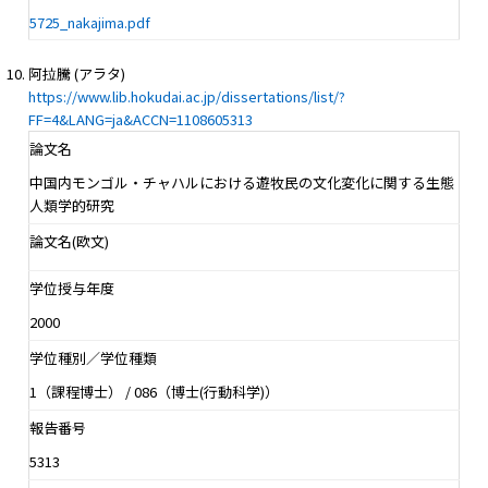
5725_nakajima.pdf
阿拉騰 (アラタ)
https://www.lib.hokudai.ac.jp/dissertations/list/?
FF=4&LANG=ja&ACCN=1108605313
論文名
中国内モンゴル・チャハルにおける遊牧民の文化変化に関する生態
人類学的研究
論文名(欧文)
学位授与年度
2000
学位種別／学位種類
1（課程博士） / 086（博士(行動科学)）
報告番号
5313