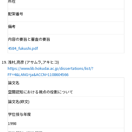
所在
配架番号
備考
内容の要旨と審査の要旨
4584_fukushi.pdf
浅村,亮彦 (アサムラ,アキヒコ)
https://www.lib.hokudai.ac.jp/dissertations/list/?
FF=4&LANG=ja&ACCN=1108604566
論文名
空間認知における視点の役割について
論文名(欧文)
学位授与年度
1998