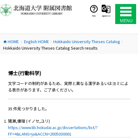
コ
ン
テ
FAQ
Japanese
ン
ツ
へ
HOME
English HOME
Hokkaido University Theses Catalog
ス
home
chevron_right
chevron_right
chevron_right
Hokkaido University Theses Catalog Search results
キ
ッ
プ
博士(行動科学)
文字コードの制約があるため、実際と異なる漢字あるいはヨミによ
る表示があります。ご了承ください。
35 件見つかりました。
猪瀬,優理 (イノセ,ユリ)
https://www.lib.hokudai.ac.jp/dissertations/list/?
FF=4&LANG=ja&ACCN=2005030001