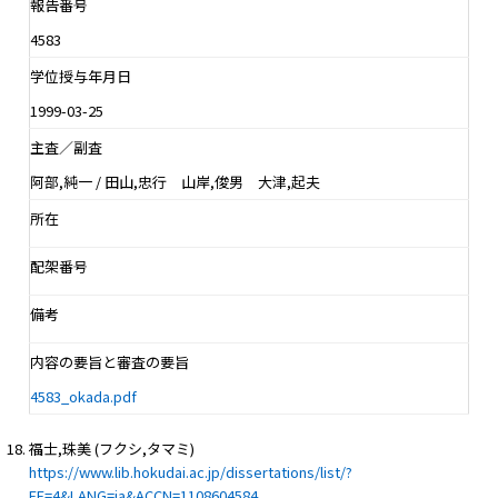
報告番号
4583
学位授与年月日
1999-03-25
主査／副査
阿部,純一 / 田山,忠行 山岸,俊男 大津,起夫
所在
配架番号
備考
内容の要旨と審査の要旨
4583_okada.pdf
福士,珠美 (フクシ,タマミ)
https://www.lib.hokudai.ac.jp/dissertations/list/?
FF=4&LANG=ja&ACCN=1108604584