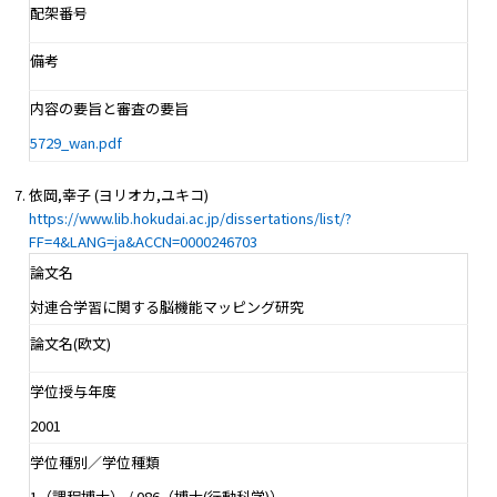
配架番号
備考
内容の要旨と審査の要旨
5729_wan.pdf
依岡,幸子 (ヨリオカ,ユキコ)
https://www.lib.hokudai.ac.jp/dissertations/list/?
FF=4&LANG=ja&ACCN=0000246703
論文名
対連合学習に関する脳機能マッピング研究
論文名(欧文)
学位授与年度
2001
学位種別／学位種類
1（課程博士） / 086（博士(行動科学)）