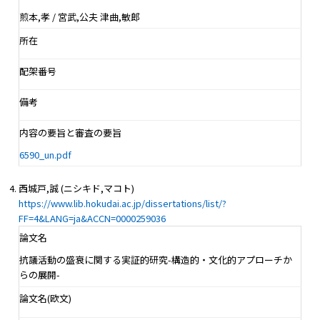
煎本,孝 / 宮武,公夫 津曲,敏郎
所在
配架番号
備考
内容の要旨と審査の要旨
6590_un.pdf
西城戸,誠 (ニシキド,マコト)
https://www.lib.hokudai.ac.jp/dissertations/list/?
FF=4&LANG=ja&ACCN=0000259036
論文名
抗議活動の盛衰に関する実証的研究-構造的・文化的アプローチか
らの展開-
論文名(欧文)