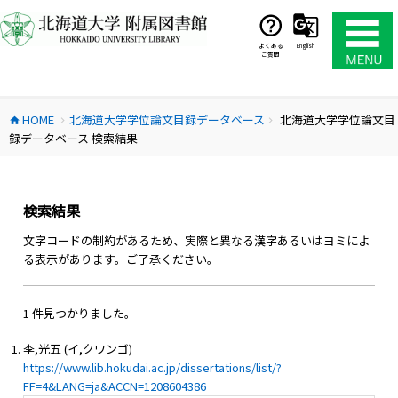
コ
ン
テ
よくある
English
ご質問
ン
ツ
へ
HOME
北海道大学学位論文目録データベース
北海道大学学位論文目
ス
home
chevron_right
chevron_right
録データベース 検索結果
キ
ッ
プ
検索結果
文字コードの制約があるため、実際と異なる漢字あるいはヨミによ
る表示があります。ご了承ください。
1 件見つかりました。
李,光五 (イ,クワンゴ)
https://www.lib.hokudai.ac.jp/dissertations/list/?
FF=4&LANG=ja&ACCN=1208604386