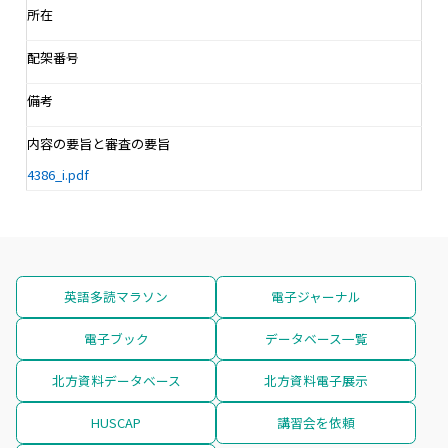
所在
配架番号
備考
内容の要旨と審査の要旨
4386_i.pdf
英語多読マラソン
電子ジャーナル
電子ブック
データベース一覧
北方資料データベース
北方資料電子展示
HUSCAP
講習会を依頼