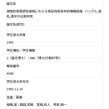
論文名
視覚的単語認知過程における表記体系依存的情報処理 : ハングル,仮
名,漢字の比較研究
論文名(欧文)
学位授与年度
1993
学位種別／学位種類
2（論文博士） / 086（博士(行動科学)）
報告番号
4386
学位授与年月日
1993-12-24
主査／副査
相場,覚 / 岡田,宏明 宮岡,伯人 阿部,純一