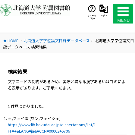
コ
ン
テ
よくある
English
ご質問
ン
ツ
へ
HOME
北海道大学学位論文目録データベース
北海道大学学位論文目
ス
home
chevron_right
chevron_right
録データベース 検索結果
キ
ッ
プ
検索結果
文字コードの制約があるため、実際と異なる漢字あるいはヨミによ
る表示があります。ご了承ください。
1 件見つかりました。
王,フェイ雪 (ワン,フェイシェ)
https://www.lib.hokudai.ac.jp/dissertations/list/?
FF=4&LANG=ja&ACCN=0000246706