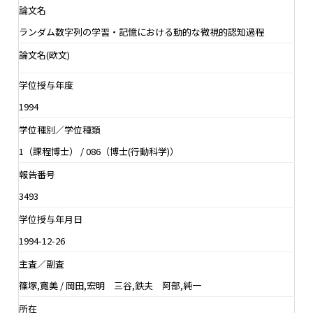
論文名
ランダム数字列の学習・記憶における動的な微視的認知過程
論文名(欧文)
学位授与年度
1994
学位種別／学位種類
1（課程博士） / 086（博士(行動科学)）
報告番号
3493
学位授与年月日
1994-12-26
主査／副査
篠塚,寛美 / 岡田,宏明 三谷,鉄夫 阿部,純一
所在