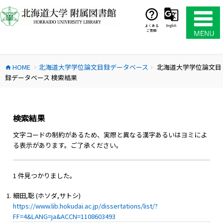
コ
ン
テ
よくある
English
ご質問
ン
ツ
へ
HOME
北海道大学学位論文目録データベース
北海道大学学位論文目
ス
home
chevron_right
chevron_right
録データベース 検索結果
キ
ッ
プ
検索結果
文字コードの制約があるため、実際と異なる漢字あるいはヨミによ
る表示があります。ご了承ください。
1 件見つかりました。
細田,聡 (ホソダ,サトシ)
https://www.lib.hokudai.ac.jp/dissertations/list/?
FF=4&LANG=ja&ACCN=1108603493