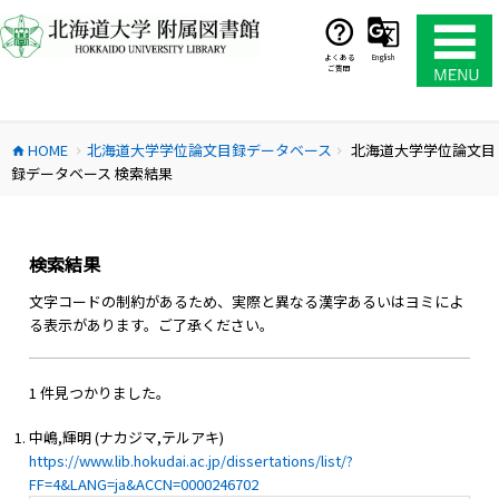
コ
ン
テ
よくある
English
ご質問
ン
ツ
へ
HOME
北海道大学学位論文目録データベース
北海道大学学位論文目
ス
home
chevron_right
chevron_right
録データベース 検索結果
キ
ッ
プ
検索結果
文字コードの制約があるため、実際と異なる漢字あるいはヨミによ
る表示があります。ご了承ください。
1 件見つかりました。
中嶋,輝明 (ナカジマ,テルアキ)
https://www.lib.hokudai.ac.jp/dissertations/list/?
FF=4&LANG=ja&ACCN=0000246702