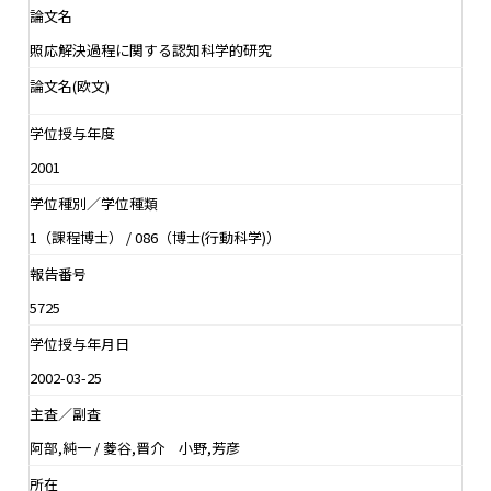
論文名
照応解決過程に関する認知科学的研究
論文名(欧文)
学位授与年度
2001
学位種別／学位種類
1（課程博士） / 086（博士(行動科学)）
報告番号
5725
学位授与年月日
2002-03-25
主査／副査
阿部,純一 / 菱谷,晋介 小野,芳彦
所在