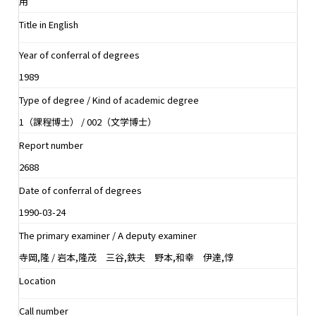
用
Title in English
Year of conferral of degrees
1989
Type of degree / Kind of academic degree
1（課程博士） / 002（文学博士）
Report number
2688
Date of conferral of degrees
1990-03-24
The primary examiner / A deputy examiner
寺岡,隆 / 岩本,隆茂 三谷,鉄夫 野本,和幸 伊達,惇
Location
Call number