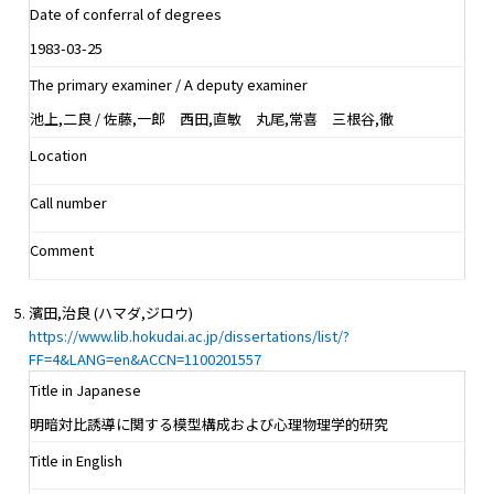
Date of conferral of degrees
1983-03-25
The primary examiner / A deputy examiner
池上,二良 / 佐藤,一郎 西田,直敏 丸尾,常喜 三根谷,徹
Location
Call number
Comment
濱田,治良 (ハマダ,ジロウ)
https://www.lib.hokudai.ac.jp/dissertations/list/?
FF=4&LANG=en&ACCN=1100201557
Title in Japanese
明暗対比誘導に関する模型構成および心理物理学的研究
Title in English