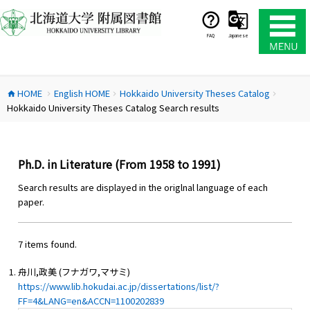
コ
ン
テ
FAQ
Japanese
ン
ツ
へ
HOME
English HOME
Hokkaido University Theses Catalog
ス
home
chevron_right
chevron_right
chevron_right
Hokkaido University Theses Catalog Search results
キ
ッ
プ
Ph.D. in Literature (From 1958 to 1991)
Search results are displayed in the origlnal language of each
paper.
7 items found.
舟川,政美 (フナガワ,マサミ)
https://www.lib.hokudai.ac.jp/dissertations/list/?
FF=4&LANG=en&ACCN=1100202839