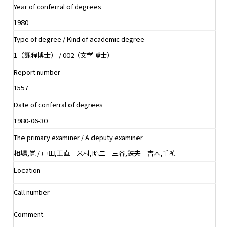
Year of conferral of degrees
1980
Type of degree / Kind of academic degree
1（課程博士） / 002（文学博士）
Report number
1557
Date of conferral of degrees
1980-06-30
The primary examiner / A deputy examiner
相場,覚 / 戸田,正直 米村,昭二 三谷,鉄夫 吉本,千禎
Location
Call number
Comment