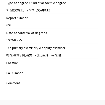
Type of degree / Kind of academic degree
2（論文博士） / 002（文学博士）
Report number
693
Date of conferral of degrees
1969-03-25
The primary examiner / A deputy examiner
梅岡,義貴 / 関,清秀 花田,圭介 寺岡,隆
Location
Call number
Comment