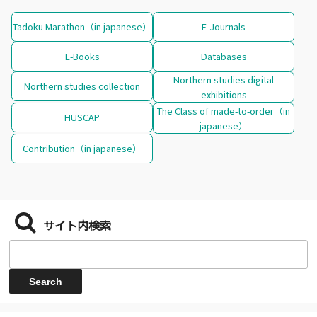
Tadoku Marathon（in japanese）
E-Journals
E-Books
Databases
Northern studies digital
Northern studies collection
exhibitions
The Class of made-to-order（in
HUSCAP
japanese）
Contribution（in japanese）
サイト内検索