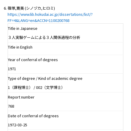
篠塚,寛美 (シノヅカ,ヒロミ)
https://www.lib.hokudai.ac.jp/dissertations/list/?
FF=4&LANG=en&ACCN=1100200768
Title in Japanese
３人実験ゲームによる３人関係過程の分析
Title in English
Year of conferral of degrees
1971
Type of degree / Kind of academic degree
1（課程博士） / 002（文学博士）
Report number
768
Date of conferral of degrees
1972-03-25