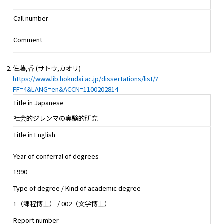
Call number
Comment
佐藤,香 (サトウ,カオリ)
https://www.lib.hokudai.ac.jp/dissertations/list/?
FF=4&LANG=en&ACCN=1100202814
Title in Japanese
社会的ジレンマの実験的研究
Title in English
Year of conferral of degrees
1990
Type of degree / Kind of academic degree
1（課程博士） / 002（文学博士）
Report number