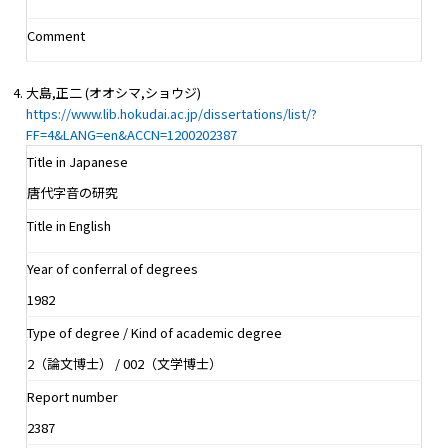
Comment
大島,正二 (オオシマ,ショウジ)
https://www.lib.hokudai.ac.jp/dissertations/list/?
FF=4&LANG=en&ACCN=1200202387
Title in Japanese
唐代字音の研究
Title in English
Year of conferral of degrees
1982
Type of degree / Kind of academic degree
2（論文博士） / 002（文学博士）
Report number
2387