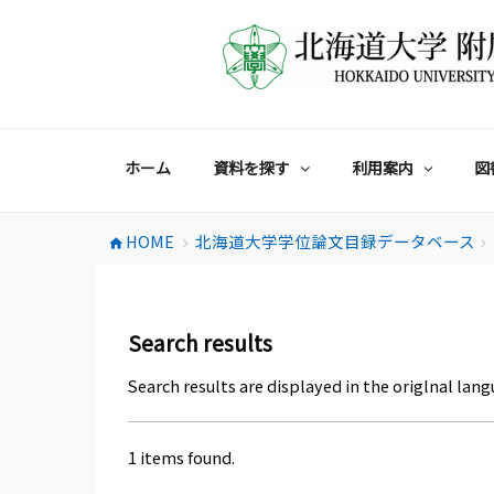
コ
ン
テ
ン
ツ
へ
ス
ホーム
資料を探す
利用案内
図
キ
ッ
プ
HOME
北海道大学学位論文目録データベース
home
chevron_right
chevron_right
Search results
Search results are displayed in the origlnal lang
1 items found.