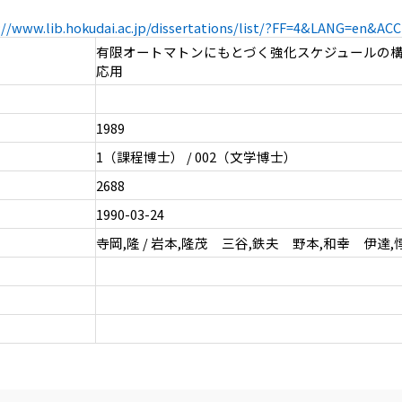
://www.lib.hokudai.ac.jp/dissertations/list/?FF=4&LANG=en&A
有限オートマトンにもとづく強化スケジュールの
応用
1989
1（課程博士） / 002（文学博士）
2688
1990-03-24
寺岡,隆 / 岩本,隆茂 三谷,鉄夫 野本,和幸 伊達,