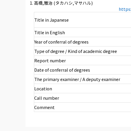
高橋,雅治 (タカハシ,マサハル)
https
Title in Japanese
Title in English
Year of conferral of degrees
Type of degree / Kind of academic degree
Report number
Date of conferral of degrees
The primary examiner / A deputy examiner
Location
Call number
Comment