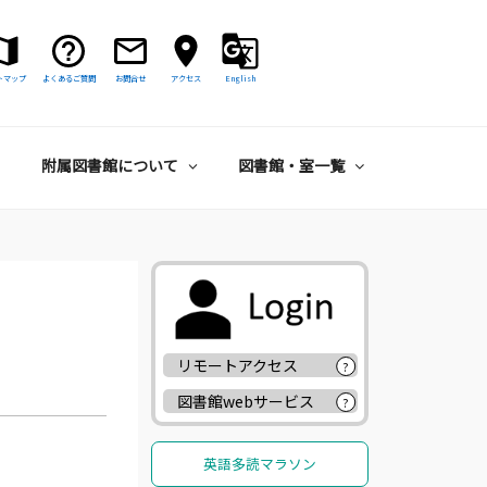
トマップ
よくあるご質問
お問合せ
アクセス
English
附属図書館について
図書館・室一覧
リモートアクセス
?
図書館webサービス
?
英語多読マラソン