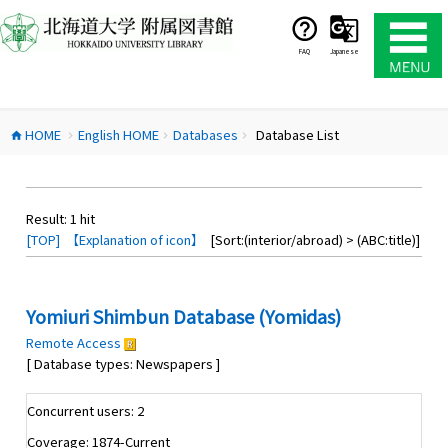
コ
ン
テ
FAQ
Japanese
ン
ツ
へ
HOME
English HOME
Databases
Database List
ス
home
chevron_right
chevron_right
chevron_right
キ
ッ
プ
Result:
1
hit
[TOP]
【Explanation of icon】
[Sort:(interior/abroad) > (ABC:title)]
Yomiuri Shimbun Database (Yomidas)
Remote Access
[ Database types: Newspapers ]
Concurrent users: 2
Coverage: 1874-Current