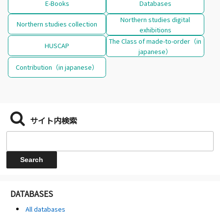
E-Books
Databases
Northern studies digital
Northern studies collection
exhibitions
The Class of made-to-order（in
HUSCAP
japanese）
Contribution（in japanese）
サイト内検索
DATABASES
All databases