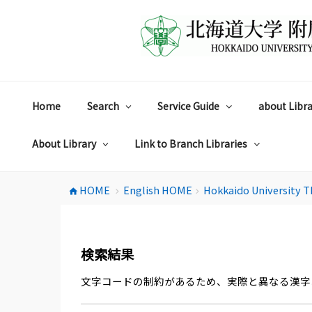
コ
ン
テ
ン
ツ
へ
ス
Home
Search
Service Guide
about Libra
キ
ッ
プ
About Library
Link to Branch Libraries
HOME
English HOME
Hokkaido University T
home
chevron_right
chevron_right
検索結果
文字コードの制約があるため、実際と異なる漢字