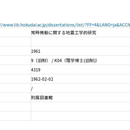
://www.lib.hokudai.ac.jp/dissertations/list/?FF=4&LANG=ja&AC
常時微動に関する地震工学的研究
1961
9（旧制） / K04（理学博士(旧制)）
4319
1962-02-02
/
附属図書館