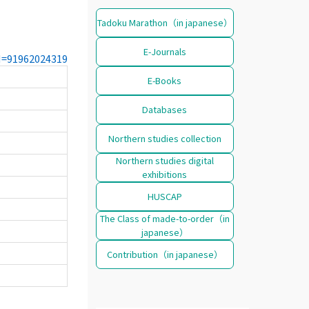
Tadoku Marathon（in japanese）
E-Journals
CN=91962024319
E-Books
Databases
Northern studies collection
Northern studies digital
exhibitions
HUSCAP
The Class of made-to-order（in
japanese）
Contribution（in japanese）