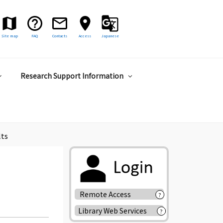
Site map
FAQ
Contacts
Access
Japanese
Research Support Information
lts
Remote Access
?
Library Web Services
?