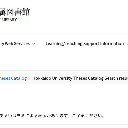
ry Web Services
Learning/Teaching Support Information
heses Catalog
Hokkaido University Theses Catalog Search resu
chevron_right
あるいはヨミによる表示があります。ご了承ください。