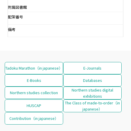
附属図書館
配架番号
備考
Tadoku Marathon（in japanese）
E-Journals
E-Books
Databases
Northern studies digital
Northern studies collection
exhibitions
The Class of made-to-order（in
HUSCAP
japanese）
Contribution（in japanese）