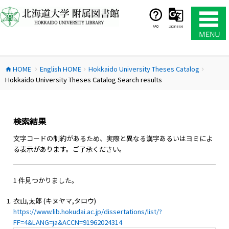
コ
ン
テ
FAQ
Japanese
ン
ツ
へ
HOME
English HOME
Hokkaido University Theses Catalog
ス
home
chevron_right
chevron_right
chevron_right
Hokkaido University Theses Catalog Search results
キ
ッ
プ
検索結果
文字コードの制約があるため、実際と異なる漢字あるいはヨミによ
る表示があります。ご了承ください。
1 件見つかりました。
衣山,太郎 (キヌヤマ,タロウ)
https://www.lib.hokudai.ac.jp/dissertations/list/?
FF=4&LANG=ja&ACCN=91962024314