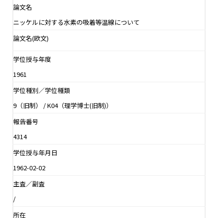
論文名
ニッケルに対する水素の吸着等温線について
論文名(欧文)
学位授与年度
1961
学位種別／学位種類
9（旧制） / K04（理学博士(旧制)）
報告番号
4314
学位授与年月日
1962-02-02
主査／副査
/
所在