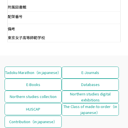
附属図書館
配架番号
備考
東京女子高等師範学校
Tadoku Marathon（in japanese）
E-Journals
E-Books
Databases
Northern studies digital
Northern studies collection
exhibitions
The Class of made-to-order（in
HUSCAP
japanese）
Contribution（in japanese）