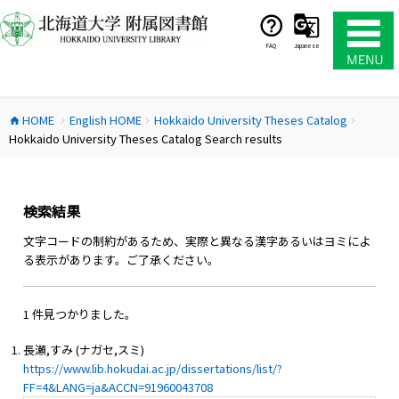
コ
ン
テ
FAQ
Japanese
ン
ツ
へ
HOME
English HOME
Hokkaido University Theses Catalog
ス
home
chevron_right
chevron_right
chevron_right
Hokkaido University Theses Catalog Search results
キ
ッ
プ
検索結果
文字コードの制約があるため、実際と異なる漢字あるいはヨミによ
る表示があります。ご了承ください。
1 件見つかりました。
長瀬,すみ (ナガセ,スミ)
https://www.lib.hokudai.ac.jp/dissertations/list/?
FF=4&LANG=ja&ACCN=91960043708