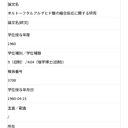
論文名
オルトーフタルアルデヒド酸の縮合反応に関する研究
論文名(欧文)
学位授与年度
1960
学位種別／学位種類
9（旧制） / K04（理学博士(旧制)）
報告番号
3708
学位授与年月日
1960-04-15
主査／副査
/
所在