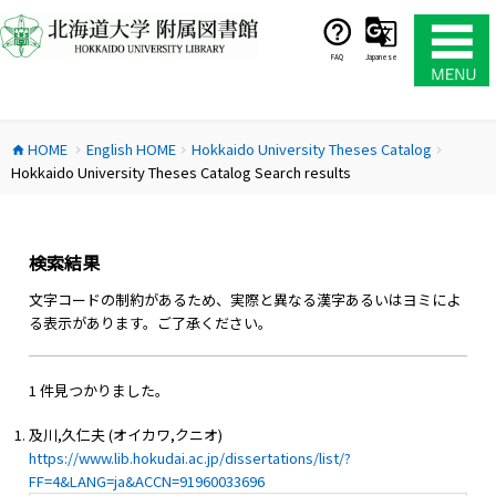
コ
ン
テ
FAQ
Japanese
ン
ツ
へ
HOME
English HOME
Hokkaido University Theses Catalog
ス
home
chevron_right
chevron_right
chevron_right
Hokkaido University Theses Catalog Search results
キ
ッ
プ
検索結果
文字コードの制約があるため、実際と異なる漢字あるいはヨミによ
る表示があります。ご了承ください。
1 件見つかりました。
及川,久仁夫 (オイカワ,クニオ)
https://www.lib.hokudai.ac.jp/dissertations/list/?
FF=4&LANG=ja&ACCN=91960033696