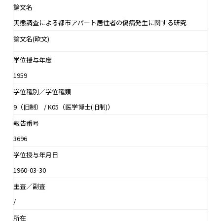
論文名
実態調査による都市アパート居住者の傷病発生に関する研究
論文名(欧文)
学位授与年度
1959
学位種別／学位種類
9（旧制） / K05（医学博士(旧制)）
報告番号
3696
学位授与年月日
1960-03-30
主査／副査
/
所在