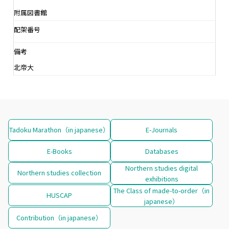
附属図書館
配架番号
備考
北帝大
Tadoku Marathon（in japanese）
E-Journals
E-Books
Databases
Northern studies digital
Northern studies collection
exhibitions
The Class of made-to-order（in
HUSCAP
japanese）
Contribution（in japanese）