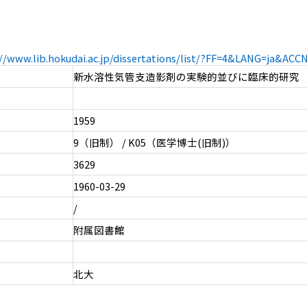
://www.lib.hokudai.ac.jp/dissertations/list/?FF=4&LANG=ja&AC
新水溶性気管支造影剤の実験的並びに臨床的研究
1959
9（旧制） / K05（医学博士(旧制)）
3629
1960-03-29
/
附属図書館
北大