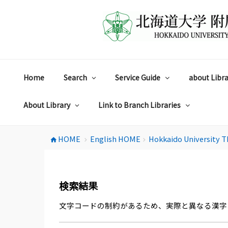
コ
ン
テ
ン
ツ
へ
ス
Home
Search
Service Guide
about Libra
キ
ッ
プ
About Library
Link to Branch Libraries
HOME
English HOME
Hokkaido University T
home
chevron_right
chevron_right
検索結果
文字コードの制約があるため、実際と異なる漢字