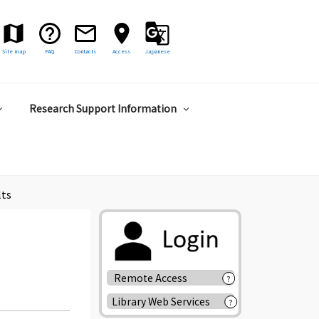
Site map
FAQ
Contacts
Access
Japanese
Research Support Information
lts
Remote Access
?
Library Web Services
?