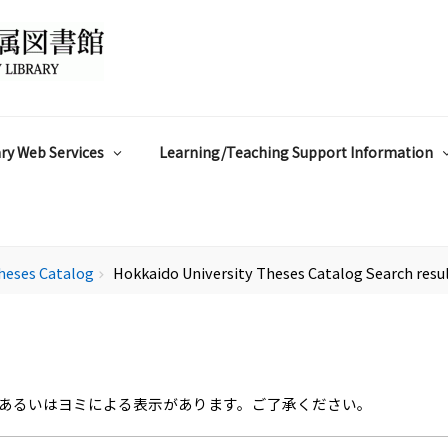
ry Web Services
Learning/Teaching Support Information
heses Catalog
Hokkaido University Theses Catalog Search resu
chevron_right
あるいはヨミによる表示があります。ご了承ください。