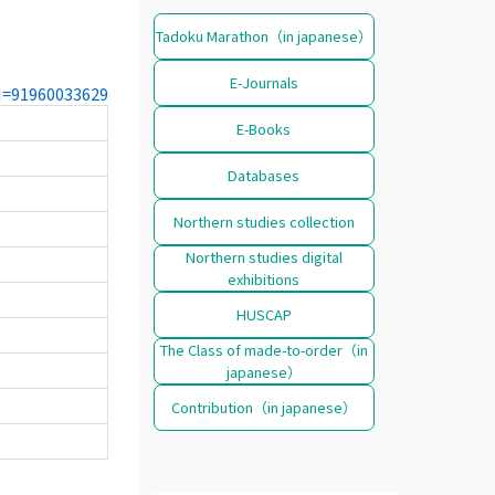
Tadoku Marathon（in japanese）
E-Journals
CN=91960033629
E-Books
Databases
Northern studies collection
Northern studies digital
exhibitions
HUSCAP
The Class of made-to-order（in
japanese）
Contribution（in japanese）