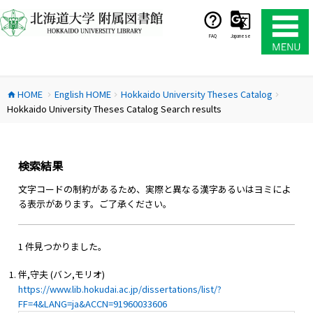
コ
ン
テ
FAQ
Japanese
ン
ツ
へ
HOME
English HOME
Hokkaido University Theses Catalog
ス
home
chevron_right
chevron_right
chevron_right
Hokkaido University Theses Catalog Search results
キ
ッ
プ
検索結果
文字コードの制約があるため、実際と異なる漢字あるいはヨミによ
る表示があります。ご了承ください。
1 件見つかりました。
伴,守夫 (バン,モリオ)
https://www.lib.hokudai.ac.jp/dissertations/list/?
FF=4&LANG=ja&ACCN=91960033606