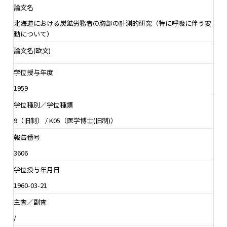
論文名
北海道における炭鉱労務者の胸部の計測的研究（特に呼吸に伴う変
動について）
論文名(欧文)
学位授与年度
1959
学位種別／学位種類
9（旧制） / K05（医学博士(旧制)）
報告番号
3606
学位授与年月日
1960-03-21
主査／副査
/