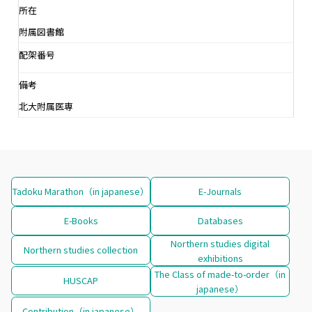
所在
附属図書館
配架番号
備考
北大附属医専
Tadoku Marathon（in japanese）
E-Journals
E-Books
Databases
Northern studies digital
Northern studies collection
exhibitions
The Class of made-to-order（in
HUSCAP
japanese）
Contribution（in japanese）